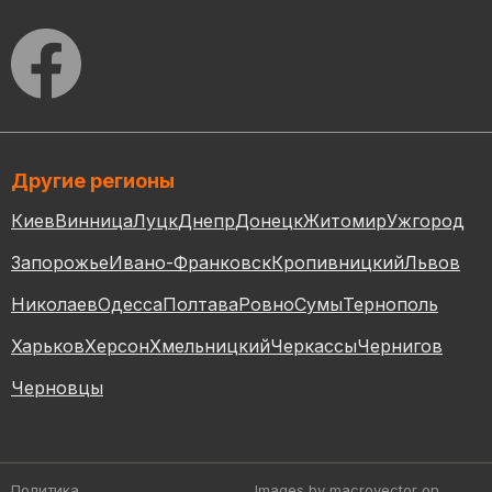
Другие регионы
Киев
Винница
Луцк
Днепр
Донецк
Житомир
Ужгород
Запорожье
Ивано-Франковск
Кропивницкий
Львов
Николаев
Одесса
Полтава
Ровно
Сумы
Тернополь
Харьков
Херсон
Хмельницкий
Черкассы
Чернигов
Черновцы
Политика
Images by macrovector
on