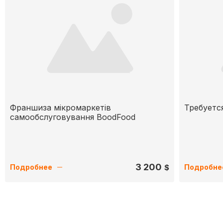
Франшиза мікромаркетів
Требуетс
самообслуговування BoodFood
3 200
$
Подробнее
Подробне