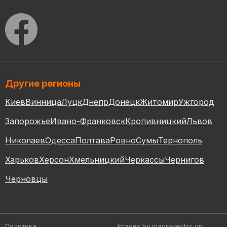
Другие регионы
Киев
Винница
Луцк
Днепр
Донецк
Житомир
Ужгород
Запорожье
Ивано-Франковск
Кропивницкий
Львов
Николаев
Одесса
Полтава
Ровно
Сумы
Тернополь
Харьков
Херсон
Хмельницкий
Черкассы
Чернигов
Черновцы
Политика
Images by macrovector
on