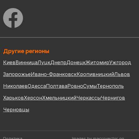
Другие регионы
Киев
Винница
Луцк
Днепр
Донецк
Житомир
Ужгород
Запорожье
Ивано-Франковск
Кропивницкий
Львов
Николаев
Одесса
Полтава
Ровно
Сумы
Тернополь
Харьков
Херсон
Хмельницкий
Черкассы
Чернигов
Черновцы
Политика
Images by macrovector
on