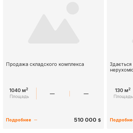
Продажа складского комплекса
Здається
нерухоміс
2
2
1040 м
130 м
—
—
Площадь
Площад
510 000
$
Подробнее
Подробне