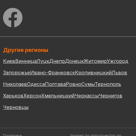
Другие регионы
Киев
Винница
Луцк
Днепр
Донецк
Житомир
Ужгород
Запорожье
Ивано-Франковск
Кропивницкий
Львов
Николаев
Одесса
Полтава
Ровно
Сумы
Тернополь
Харьков
Херсон
Хмельницкий
Черкассы
Чернигов
Черновцы
Политика
Images by macrovector
on