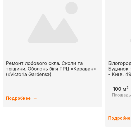
Ремонт лобового скла. Сколи та
Білогород
тріщини. Оболонь біля ТРЦ «Караван»
Будинок -
(«Victoria Gardens»)
- Київ. 49
2
100 м
Площад
Подробнее
Подробне