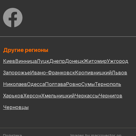
Другие регионы
Киев
Винница
Луцк
Днепр
Донецк
Житомир
Ужгород
Запорожье
Ивано-Франковск
Кропивницкий
Львов
Николаев
Одесса
Полтава
Ровно
Сумы
Тернополь
Харьков
Херсон
Хмельницкий
Черкассы
Чернигов
Черновцы
Политика
Images by macrovector
on