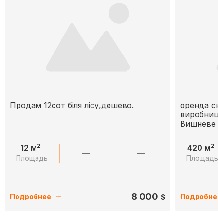
Продам 12сот біля лісу,дешево.
оренда с
виробниц
Вишневе
2
2
12 м
420 м
—
—
Площадь
Площад
8 000
$
Подробнее
Подробне