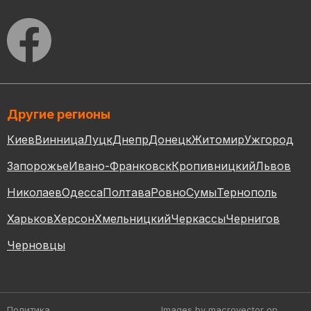
Другие регионы
Киев
Винница
Луцк
Днепр
Донецк
Житомир
Ужгород
Запорожье
Ивано-Франковск
Кропивницкий
Львов
Николаев
Одесса
Полтава
Ровно
Сумы
Тернополь
Харьков
Херсон
Хмельницкий
Черкассы
Чернигов
Черновцы
Политика
Images by macrovector
on