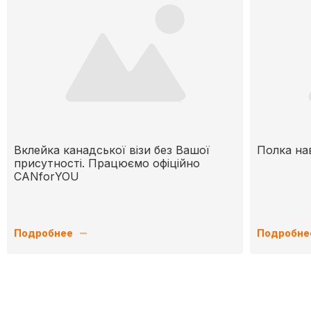
Вклейка канадської візи без Вашої
Полка нав
присутності. Працюємо офіційно
CANforYOU
Подробнее
Подробне