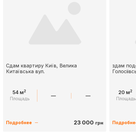
Сдам квартиру Київ, Велика
здам под
Китаївська вул.
Голосіівс
2
2
54 м
20 м
—
—
Площадь
Площад
23 000
грн
Подробнее
Подробне