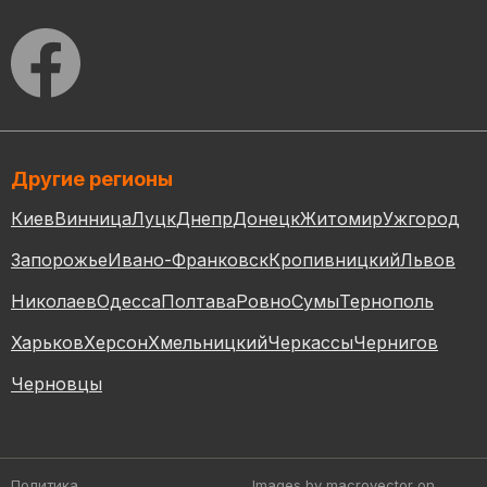
Другие регионы
Киев
Винница
Луцк
Днепр
Донецк
Житомир
Ужгород
Запорожье
Ивано-Франковск
Кропивницкий
Львов
Николаев
Одесса
Полтава
Ровно
Сумы
Тернополь
Харьков
Херсон
Хмельницкий
Черкассы
Чернигов
Черновцы
Политика
Images by macrovector
on