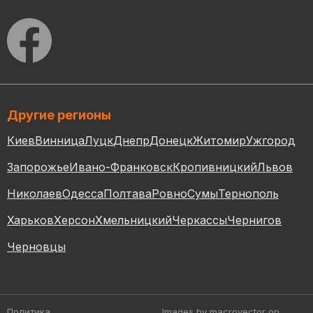
Другие регионы
Киев
Винница
Луцк
Днепр
Донецк
Житомир
Ужгород
Запорожье
Ивано-Франковск
Кропивницкий
Львов
Николаев
Одесса
Полтава
Ровно
Сумы
Тернополь
Харьков
Херсон
Хмельницкий
Черкассы
Чернигов
Черновцы
Политика
Images by macrovector
on