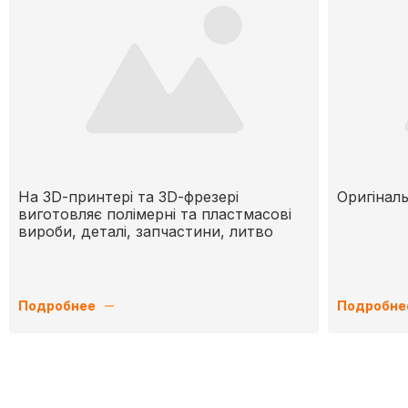
На 3D-принтері та 3D-фрезері
Оригіналь
виготовляє полімерні та пластмасові
вироби, деталі, запчастини, литво
Подробнее
Подробне