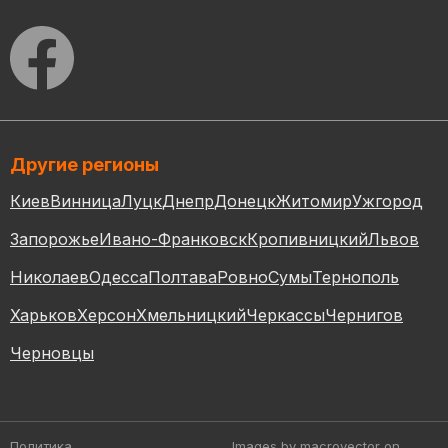
Другие регионы
Киев
Винница
Луцк
Днепр
Донецк
Житомир
Ужгород
Запорожье
Ивано-Франковск
Кропивницкий
Львов
Николаев
Одесса
Полтава
Ровно
Сумы
Тернополь
Харьков
Херсон
Хмельницкий
Черкассы
Чернигов
Черновцы
Политика
Images by macrovector
on