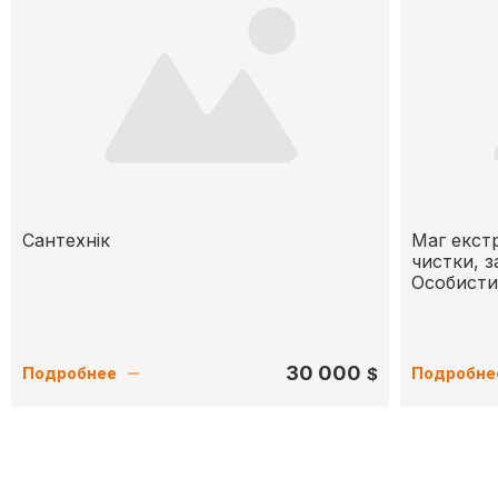
Сантехнік
Маг екст
чистки, з
Особисти
30 000
$
Подробнее
Подробне