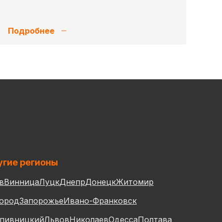
Подробнее
гие регионы
в
Винница
Луцк
Днепр
Донецк
Житомир
ород
Запорожье
Ивано-Франковск
пивницкий
Львов
Николаев
Одесса
Полтава