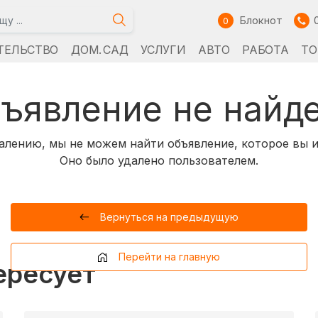
Блокнот
0
ТЕЛЬСТВО
ДОМ. САД
УСЛУГИ
АВТО
РАБОТА
ТО
ъявление не найд
алению, мы не можем найти объявление, которое вы и
Оно было удалено пользователем.
Вернуться на предыдущую
Перейти на главную
ересует