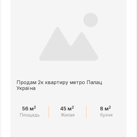
Продам 2к квартиру метро Палац
Україна
2
2
2
56 м
45 м
8 м
Площадь
Жилая
Кухня