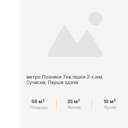
метро Позняки 7хв.пішки 2-х.кім.
Сучасна. Перша здача
2
2
2
56 м
35 м
10 м
Площадь
Жилая
Кухня