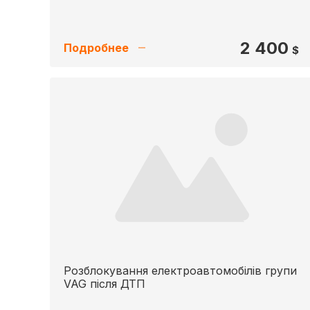
2 400
Подробнее
$
Розблокування електроавтомобілів групи
VAG після ДТП