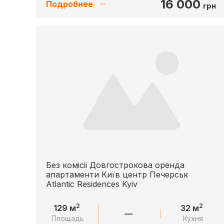
16 000
Подробнее
грн
Без комісіі Довгострокова оренда
апартаменти Київ центр Печерськ
Atlantic Residences Kyiv
2
2
129 м
32 м
—
Площадь
Кухня