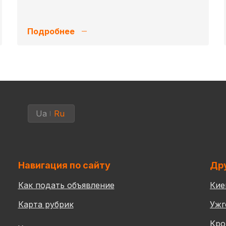
Подробнее
Ua
Ru
Навигация по сайту
Дру
Как подать объявление
Кие
Карта рубрик
Ужг
Кро