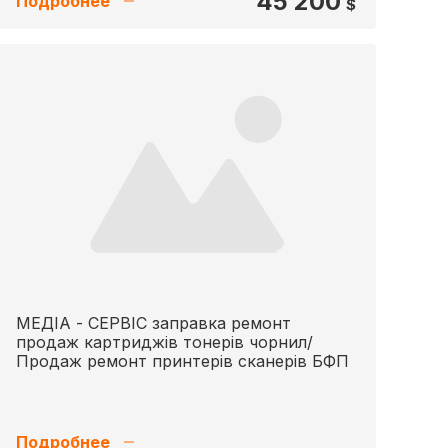
45 200
Подробнее
$
МЕДІА - СЕРВІС заправка ремонт
продаж картриджів тонерів чорнил/
Продаж ремонт принтерів сканерів БФП
Подробнее