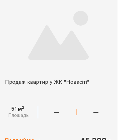
Продаж квартир у ЖК "Новасіті"
2
51 м
—
—
Площадь