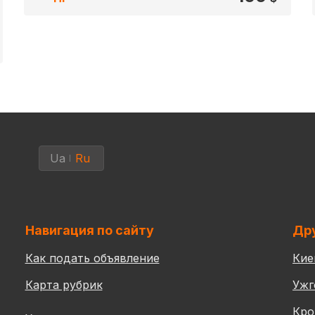
Ua
Ru
Навигация по сайту
Дру
Как подать объявление
Кие
Карта рубрик
Ужг
Кро