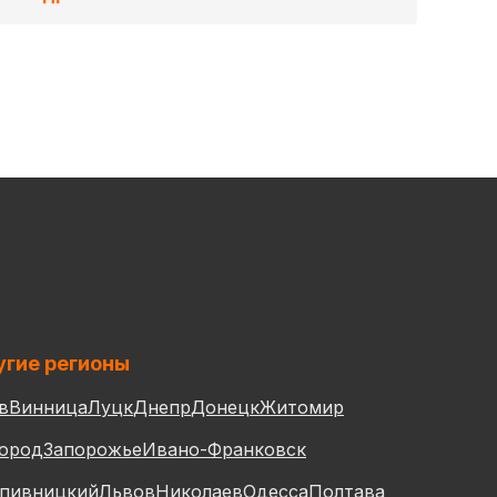
гие регионы
в
Винница
Луцк
Днепр
Донецк
Житомир
ород
Запорожье
Ивано-Франковск
пивницкий
Львов
Николаев
Одесса
Полтава