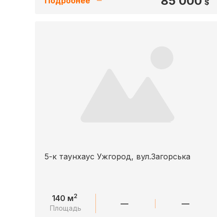
85 000
Подробнее
$
5-к таунхаус Ужгород, вул.Загорська
2
140 м
—
—
Площадь