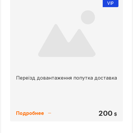
VIP
Переїзд довантаження попутка доставка
200
Подробнее
$