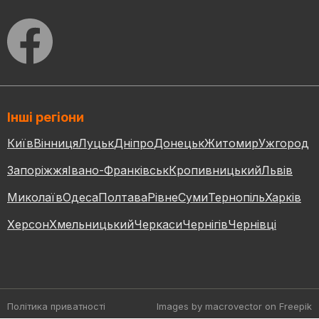
Інші регіони
Київ
Вінниця
Луцьк
Дніпро
Донецьк
Житомир
Ужгород
Запоріжжя
Івано-Франківськ
Кропивницький
Львів
Миколаїв
Одеса
Полтава
Рівне
Суми
Тернопіль
Харків
Херсон
Хмельницький
Черкаси
Чернігів
Чернівці
Політика приватності
Images by macrovector
on Freepik