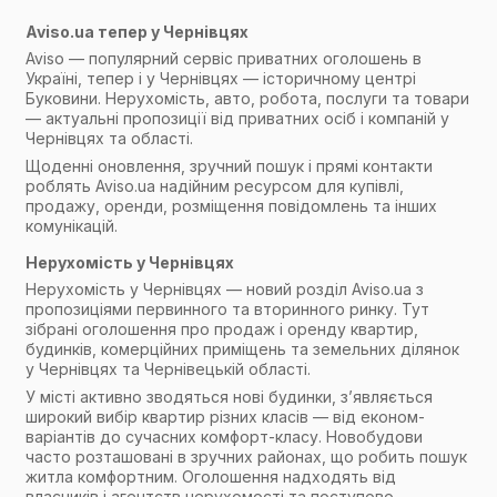
Aviso.ua тепер у Чернівцях
Aviso — популярний сервіс приватних оголошень в
Україні, тепер і у Чернівцях — історичному центрі
Буковини. Нерухомість, авто, робота, послуги та товари
— актуальні пропозиції від приватних осіб і компаній у
Чернівцях та області.
Щоденні оновлення, зручний пошук і прямі контакти
роблять Aviso.ua надійним ресурсом для купівлі,
продажу, оренди, розміщення повідомлень та інших
комунікацій.
Нерухомість у Чернівцях
Нерухомість у Чернівцях — новий розділ Aviso.ua з
пропозиціями первинного та вторинного ринку. Тут
зібрані оголошення про продаж і оренду квартир,
будинків, комерційних приміщень та земельних ділянок
у Чернівцях та Чернівецькій області.
У місті активно зводяться нові будинки, з’являється
широкий вибір квартир різних класів — від економ-
варіантів до сучасних комфорт-класу. Новобудови
часто розташовані в зручних районах, що робить пошук
житла комфортним. Оголошення надходять від
власників і агентств нерухомості та поступово