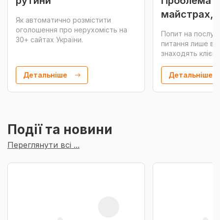
рутини
Проблема н
майстрах, а
Як автоматично розмістити
оголошенні
оголошення про нерухомість на
Попит на послуг
30+ сайтах України.
питання лише в т
знаходять клієн
автосервіс.
Детальніше
Детальніше
Події та новини
Переглянути всі ...