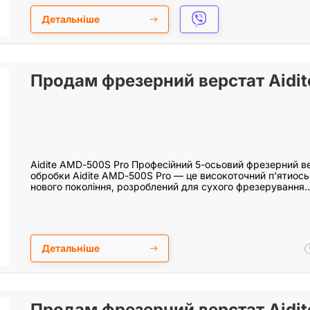
Детальніше
Продам фрезерний верстат Aidit
Aidite AMD-500S Pro Професійний 5-осьовий фрезерний ве
обробки Aidite AMD-500S Pro — це високоточний п’ятиос
нового покоління, розроблений для сухого фрезерування
Детальніше
Продам фрезерний верстат Aidit