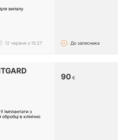
 для випалу
До записника
12 червня о 15:27
NTGARD
90
€
! Імплантати з
обробці в клінічно