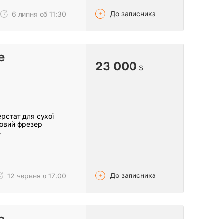
До записника
6 липня об 11:30
e
23 000
$
рстат для сухої
ьовий фрезер
…
До записника
12 червня о 17:00
e