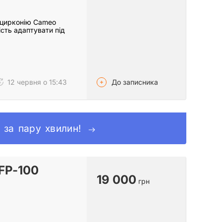
ї цирконію Cameo
сть адаптувати під
До записника
12 червня о 15:43
a за пару хвилин!
CFP-100
19 000
грн