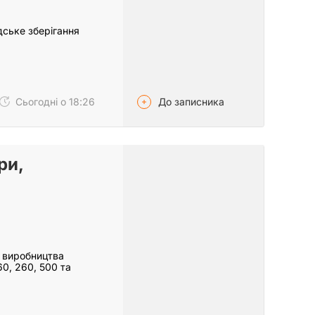
дське зберігання
До записника
Сьогодні о 18:26
ри,
з виробництва
160, 260, 500 та