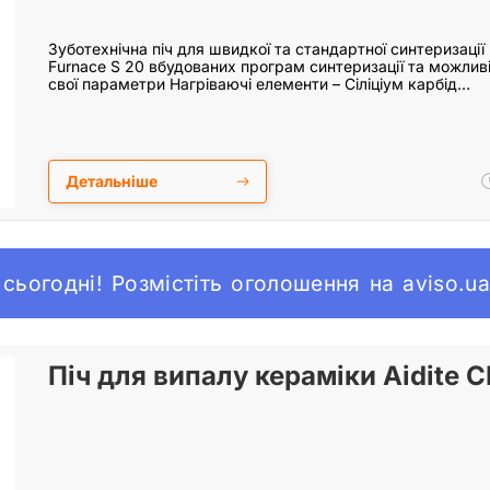
Зуботехнічна піч для швидкої та стандартної синтеризаці
Furnace S 20 вбудованих програм синтеризації та можливі
свої параметри Нагріваючі елементи – Сіліціум карбід…
Детальніше
сьогодні! Розмістіть оголошення на aviso.u
Піч для випалу кераміки Aidite 