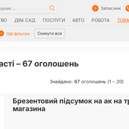
Записник
0
ТВО
ДІМ. САД
ПОСЛУГИ
АВТО
РОБОТА
ТОВ
Скинути все
Ще фільтри
асті –
67 оголошень
Знайдено:
67
оголошень (1 – 20)
Брезентовий підсумок на ак на т
магазина