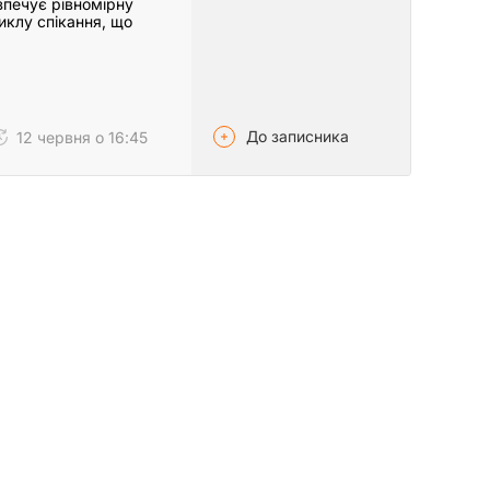
езпечує рівномірну
иклу спікання, що
До записника
12 червня о 16:45