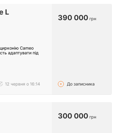
e L
390 000
грн
ї цирконію Cameo
сть адаптувати під
До записника
12 червня о 16:14
300 000
грн