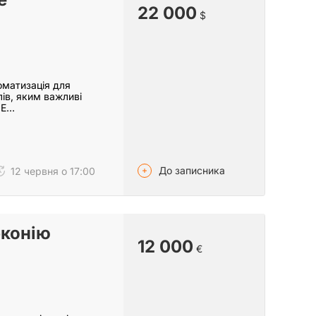
22 000
$
оматизація для
лів, яким важливі
0E…
До записника
12 червня о 17:00
рконію
12 000
€