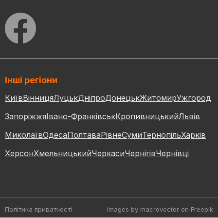
Інші регіони
Київ
Вінниця
Луцьк
Дніпро
Донецьк
Житомир
Ужгород
Запоріжжя
Івано-Франківськ
Кропивницький
Львів
Миколаїв
Одеса
Полтава
Рівне
Суми
Тернопіль
Харків
Херсон
Хмельницький
Черкаси
Чернігів
Чернівці
Політика приватності
Images by macrovector
on Freepik