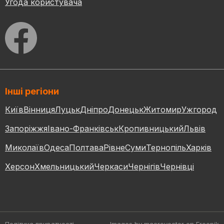
Угода користувача
Інші регіони
Київ
Вінниця
Луцьк
Дніпро
Донецьк
Житомир
Ужгород
Запоріжжя
Івано-Франківськ
Кропивницький
Львів
Миколаїв
Одеса
Полтава
Рівне
Суми
Тернопіль
Харків
Херсон
Хмельницький
Черкаси
Чернігів
Чернівці
Політика приватності
Images by macrovector
on Freepik