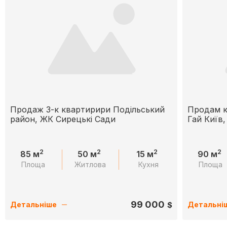
Продаж 3-к квартирири Подільський
Продам к
район, ЖК Сирецькі Сади
Гай Київ,
2
2
2
2
85 м
50 м
15 м
90 м
Площа
Житлова
Кухня
Площа
99 000
$
Детальніше
Детальні