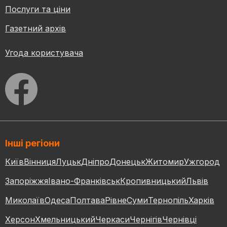
Послуги та ціни
Газетний архів
Угода користувача
Інші регіони
Київ
Вінниця
Луцьк
Дніпро
Донецьк
Житомир
Ужгород
Запоріжжя
Івано-Франківськ
Кропивницький
Львів
Миколаїв
Одеса
Полтава
Рівне
Суми
Тернопіль
Харків
Херсон
Хмельницький
Черкаси
Чернігів
Чернівці