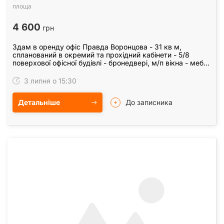
площа
4 600
грн
Здам в оренду офіс Правда Воронцова - 31 кв м,
спланований в окремий та прохідний кабінети - 5/8
поверхової офісної будівлі - бронедвері, м/п вікна - меблі
при необхідності (є в наявності інші шафи,…
3 липня о 15:30
Детальніше
До записника