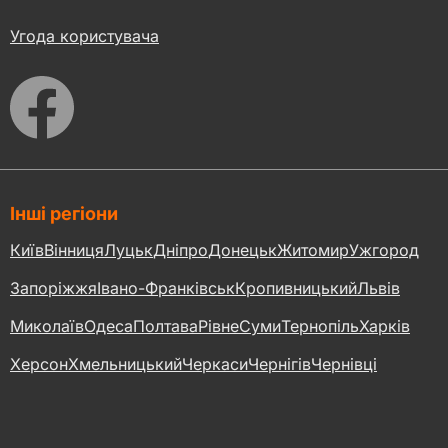
Угода користувача
Інші регіони
Київ
Вінниця
Луцьк
Дніпро
Донецьк
Житомир
Ужгород
Запоріжжя
Івано-Франківськ
Кропивницький
Львів
Миколаїв
Одеса
Полтава
Рівне
Суми
Тернопіль
Харків
Херсон
Хмельницький
Черкаси
Чернігів
Чернівці