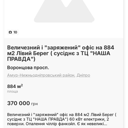
10
Величезний і "заряжений" офіс на 884
м2 Лівий Берег ( сусіднє з ТЦ "НАША
ПРАВДА")
Воронцова просп.
Амур-Нижньодніпровський район
,
Дніпро
2
884 м
площа
370 000
грн
Величезний і "заряжений" офіс на 884 м2 Лівий Берег (
сусіднє з ТЦ "НАША ПРАВДА") 60 кВт електрики, 2
поверхи. Опалення чіллір фанкойл. Є як невеликі