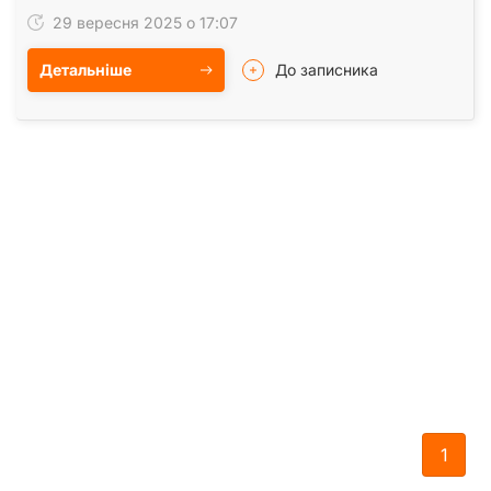
кабінети по 10-15 м2 так і кабінети по 80м2+…
29 вересня 2025 о 17:07
Детальніше
До записника
1