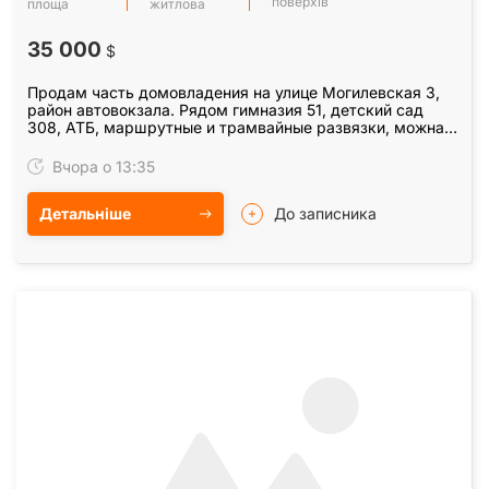
поверхів
площа
житлова
35 000
$
Продам часть домовладения на улице Могилевская 3,
район автовокзала. Рядом гимназия 51, детский сад
308, АТБ, маршрутные и трамвайные развязки, можна
добраться в любую часть города, сквер…
Вчора о 13:35
Детальніше
До записника