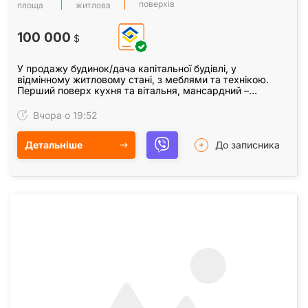
поверхів
площа
житлова
100 000
$
У продажу будинок/дача капітальної будівлі, у
відмінному житловому стані, з меблями та технікою.
Перший поверх кухня та вітальня, мансардний –
спальня, санвузол з ванною; напівцоколь - гараж з…
Вчора о 19:52
Детальніше
До записника