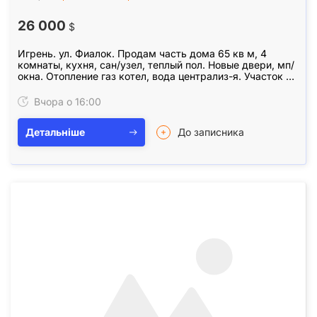
26 000
$
Игрень. ул. Фиалок. Продам часть дома 65 кв м, 4
комнаты, кухня, сан/узел, теплый пол. Новые двери, мп/
окна. Отопление газ котел, вода централиз-я. Участок 5
соток, есть кадастровый номер. Отдельный…
Вчора о 16:00
Детальніше
До записника