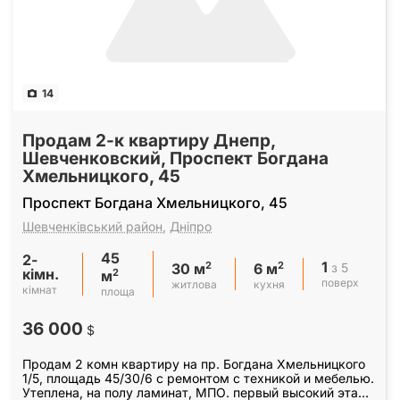
14
Продам 2-к квартиру Днепр,
Шевченковский, Проспект Богдана
Хмельницкого, 45
Проспект Богдана Хмельницкого, 45
Шевченківський район
,
Дніпро
45
2-
1
2
2
з 5
30 м
6 м
кімн.
2
м
поверх
житлова
кухня
кімнат
площа
36 000
$
Продам 2 комн квартиру на пр. Богдана Хмельницкого
1/5, площадь 45/30/6 с ремонтом с техникой и мебелью.
Утеплена, на полу ламинат, МПО. первый высокий этаж