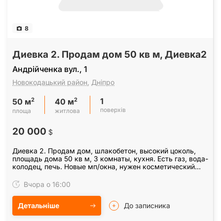
8
Диевка 2. Продам дом 50 кв м, Диевка2
Андрійченка вул., 1
Новокодацький район
,
Дніпро
1
2
2
50 м
40 м
поверхів
площа
житлова
20 000
$
Диевка 2. Продам дом, шлакобетон, высокий цоколь,
площадь дома 50 кв м, 3 комнаты, кухня. Есть газ, вода-
колодец, печь. Новые мп/окна, нужен косметический
ремонт. Участок ровный, 4, 5соток. На…
Вчора о 16:00
Детальніше
До записника