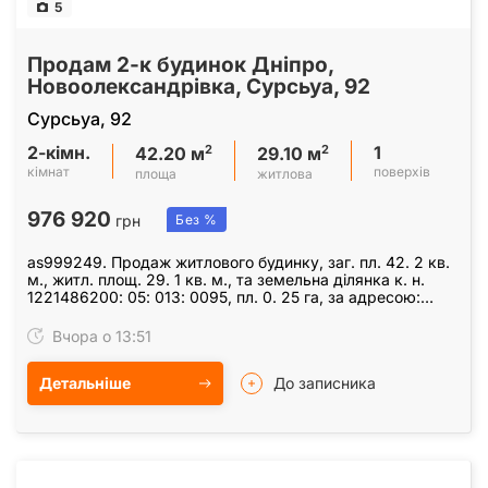
5
Продам 2-к будинок Дніпро,
Новоолександрівка, Сурсьуа, 92
Сурсьуа, 92
2-кімн.
1
2
2
42.20 м
29.10 м
кімнат
поверхів
площа
житлова
976 920
грн
Без %
as999249. Продаж житлового будинку, заг. пл. 42. 2 кв.
м., житл. площ. 29. 1 кв. м., та земельна ділянка к. н.
1221486200: 05: 013: 0095, пл. 0. 25 га, за адресою:
Дніпропетровська обл, Дніпровський…
Вчора о 13:51
Детальніше
До записника