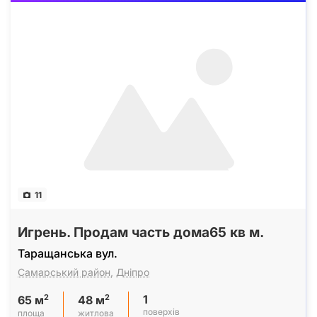
11
Игрень. Продам часть дома65 кв м.
Таращанська вул.
Самарський район
,
Дніпро
1
2
2
65 м
48 м
поверхів
площа
житлова