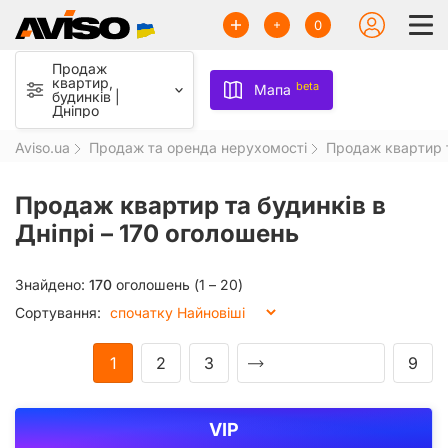
0
Продаж
квартир,
beta
Мапа
будинків |
Дніпро
Aviso.ua
Продаж та оренда нерухомості
Продаж квартир т
Продаж квартир та будинків в
Дніпрі –
170 оголошень
Знайдено:
170
оголошень (1 – 20)
Сортування:
1
2
3
9
VIP