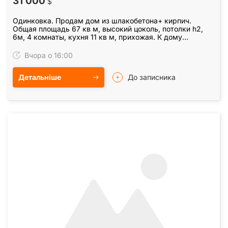
31 000
$
Одинковка. Продам дом из шлакобетона+ кирпич.
Общая площадь 67 кв м, высокий цоколь, потолки h2,
6м, 4 комнаты, кухня 11 кв м, прихожая. К дому
пристроена просторная, светлая веранда=21 кв м.…
Вчора о 16:00
Детальніше
До записника