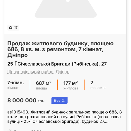
17
Продаж житлового будинку, площею
686, 8 кв. м. з ремонтом, 7 кімнат,
Дніпро
25-Ї Січеславської Бригади (Рибінська), 27
Шевченківський район
,
Дніпро
7-кімн.
2
2
2
687 м
177 м
кімнат
поверхів
площа
житлова
8 000 000
грн
Без %
as1015498. Житловий будинок загальною площею 686, 8
кв. м, що розташований по вулиці Рибінська (нова назва
вулиці - 25-ї Січеславської бригади), будинок 27.
Житловий будинок 2000 року побудови,…