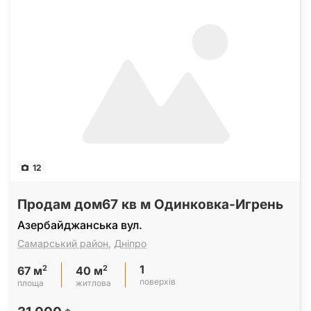
12
Продам дом67 кв м Одинковка-Игрень
Азербайджанська вул.
Самарський район
,
Дніпро
1
2
2
67 м
40 м
поверхів
площа
житлова