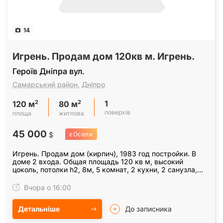
14
Игрень. Продам дом 120кв м. Игрень.
Героїв Дніпра вул.
Самарський район
,
Дніпро
1
2
2
120 м
80 м
поверхів
площа
житлова
45 000
$
єОселя
Игрень. Продам дом (кирпич), 1983 год постройки. В
доме 2 входа. Общая площадь 120 кв м, высокий
цоколь, потолки h2, 8м, 5 комнат, 2 кухни, 2 санузла,
прихожая. Отопление газовый котел. Вода-…
Вчора о 16:00
Детальніше
До записника