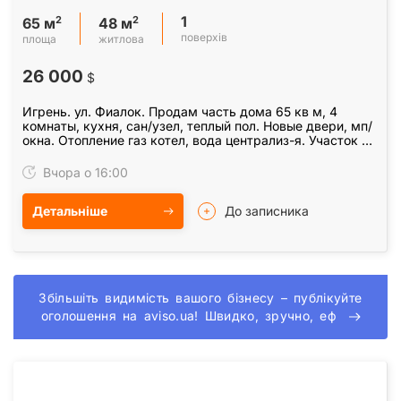
1
2
2
65 м
48 м
поверхів
площа
житлова
26 000
$
Игрень. ул. Фиалок. Продам часть дома 65 кв м, 4
комнаты, кухня, сан/узел, теплый пол. Новые двери, мп/
окна. Отопление газ котел, вода централиз-я. Участок 5
соток, есть кадастровый номер. Отдельный…
Вчора о 16:00
Детальніше
До записника
Збільшіть видимість вашого бізнесу – публікуйте
оголошення на aviso.ua! Швидко, зручно, еф