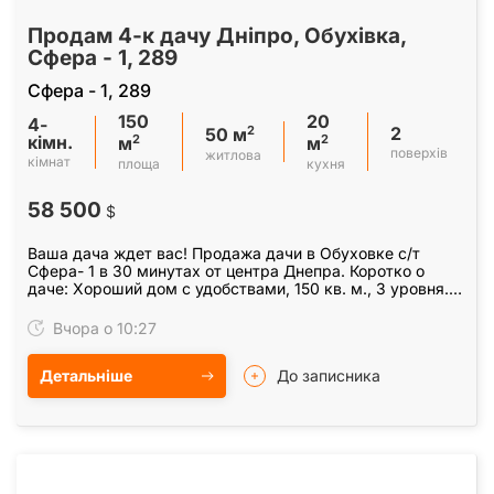
Продам 4-к дачу Дніпро, Обухівка,
Сфера - 1, 289
Сфера - 1, 289
150
20
4-
2
2
50 м
кімн.
2
2
м
м
поверхів
житлова
кімнат
площа
кухня
58 500
$
Ваша дача ждет вас! Продажа дачи в Обуховке с/т
Сфера- 1 в 30 минутах от центра Днепра. Коротко о
даче: Хороший дом с удобствами, 150 кв. м., 3 уровня. 1
уровень гараж + хозкомната. 1 этаж кухня…
Вчора о 10:27
Детальніше
До записника