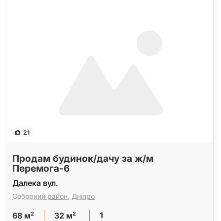
21
Продам будинок/дачу за ж/м
Перемога-6
Далека вул.
Соборний район
,
Дніпро
1
2
2
68 м
32 м