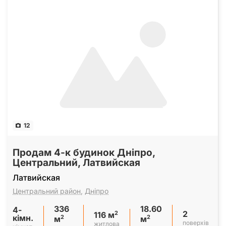
12
Продам 4-к будинок Дніпро,
Центральний, Латвийская
Латвийская
Центральний район
,
Дніпро
336
18.60
4-
2
2
116 м
кімн.
2
2
м
м
поверхів
житлова