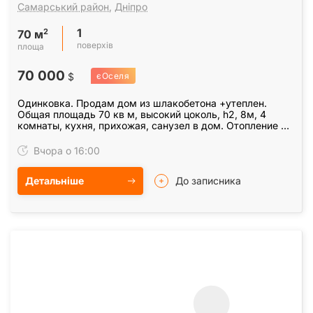
Самарський район
,
Дніпро
1
2
70 м
поверхів
площа
70 000
$
єОселя
Одинковка. Продам дом из шлакобетона +утеплен.
Общая площадь 70 кв м, высокий цоколь, h2, 8м, 4
комнаты, кухня, прихожая, санузел в дом. Отопление 2х
контурный газовый котел, , вода централизованная.…
Вчора о 16:00
Детальніше
До записника