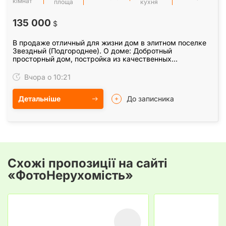
кімнат
площа
кухня
135 000
$
В продаже отличный для жизни дом в элитном поселке
Звездный (Подгороднее). О доме: Добротный
просторный дом, постройка из качественных
материалов. Все коммуникации присутствуют. Общая
площадь 330 кв.…
Вчора о 10:21
Детальніше
До записника
Схожі пропозиції на сайті
«ФотоНерухомість»