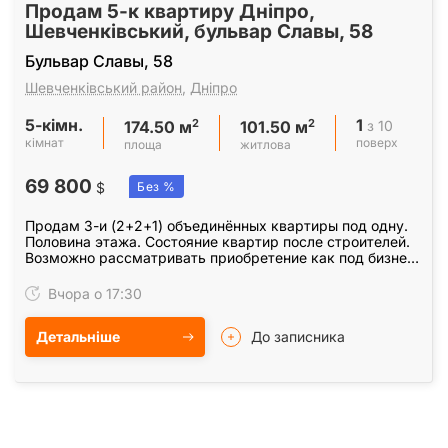
Продам 5-к квартиру Дніпро,
Шевченківський, бульвар Славы, 58
Бульвар Славы, 58
Шевченківський район
,
Дніпро
5-кімн.
1
2
2
з 10
174.50 м
101.50 м
кімнат
поверх
площа
житлова
69 800
$
Без %
Продам 3-и (2+2+1) объединённых квартиры под одну.
Половина этажа. Состояние квартир после строителей.
Возможно рассматривать приобретение как под бизнес,
так и под жилье. Рассмотрим любые варианты.
Вчора о 17:30
Детальніше
До записника