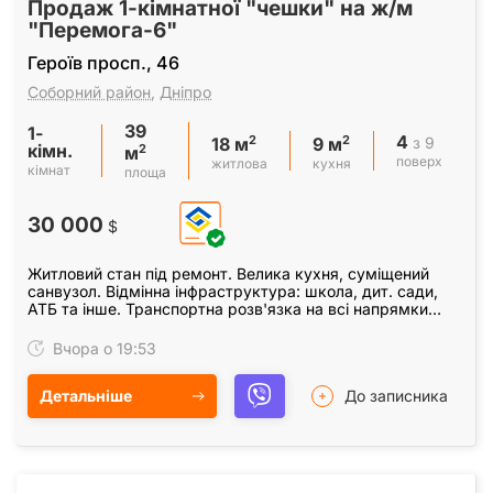
Продаж 1-кімнатної "чешки" на ж/м
"Перемога-6"
Героїв просп., 46
Соборний район
,
Дніпро
39
1-
4
2
2
з 9
18 м
9 м
кімн.
2
м
поверх
житлова
кухня
кімнат
площа
30 000
$
Житловий стан під ремонт. Велика кухня, суміщений
санвузол. Відмінна інфраструктура: школа, дит. сади,
АТБ та інше. Транспортна розв'язка на всі напрямки
нашого міста. У пішій доступності Яхт-клуб…
Вчора о 19:53
Детальніше
До записника