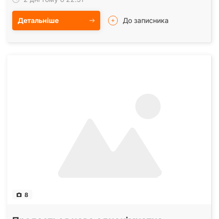
Детальніше
До записника
8