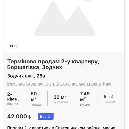
6
Терміново продам 2-у квартиру,
Борщагівка, Зодчих
Зодчих вул., 28а
Микільська Борщагівка
,
Святошинський район
,
Київ
50
7.49
2-
5
2
з 4
30 м
кімн.
2
2
м
м
поверх
житлова
кімнат
площа
кухня
42 000
$
Без %
Продам 2-у квартиру в Святошинском районе, масив