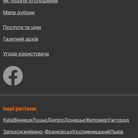
Як подати оголошення
Мапа рубрик
Послуги та ціни
Газетний архів
Угода користувача
Інші регіони
Київ
Вінниця
Луцьк
Дніпро
Донецьк
Житомир
Ужгород
Запоріжжя
Івано-Франківськ
Кропивницький
Львів