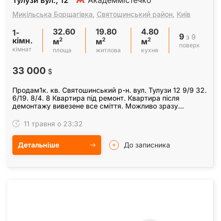
Тулузи вул., 12
Академмістечко
Микільська Борщагівка
,
Святошинський район
,
Київ
32.60
19.80
4.80
1-
9
з 9
кімн.
2
2
2
м
м
м
поверх
кімнат
площа
житлова
кухня
33 000
$
Продам1к. кв. Святошинський р-н. вул. Тулузи 12 9/9 32.
6/19. 8/4. 8 Квартира під ремонт. Квартира після
демонтажу вивезене все сміття. Можливо зразу
планувати ремонт. Оновлені пластикові…
11 травня о 23:32
Детальніше
До записника