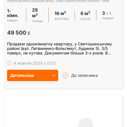
29
1-
3
2
2
з 5
16 м
6 м
кімн.
2
м
поверх
житлова
кухня
кімнат
площа
49 500
$
Продаєм однокімнатну квартиру, у Святошинському
районі (вул. Литвиненко-Вольгемут, будинок 5). 3/5
поверх, не кутова. Документам більше 3-х років. В
квартирі був зроблений капітальний ремонт,…
4 жовтня 2025 у 0:02
Детальніше
До записника