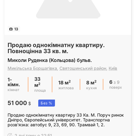
13
Продаю однокімнатну квартиру.
Повноцінна 33 кв. м.
Миколи Руденка (Кольцова) бульв.
Микільська Борщагівка
,
Святошинський район
,
Київ
33
1-
6
2
2
з 9
18 м
8 м
кімн.
2
м
поверх
житлова
кухня
кімнат
площа
51 000
$
Без %
Продаю однокімнатну квартиру 33 Ка. М. Поруч ринок
Дніпро, Європейський університет. Транспортна
розв'язка: автобус 9, 23, 69, 90. Трамвай 1, 2.
2 дні тому о 22:51