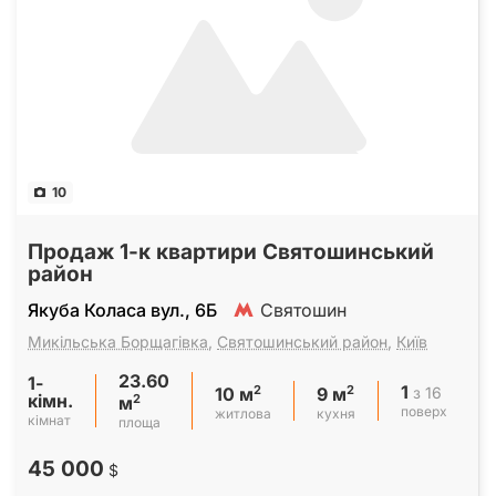
10
Продаж 1-к квартири Святошинський
район
Якуба Коласа вул., 6Б
Святошин
Микільська Борщагівка
,
Святошинський район
,
Київ
23.60
1-
1
2
2
з 16
10 м
9 м
кімн.
2
м
поверх
житлова
кухня
кімнат
площа
45 000
$