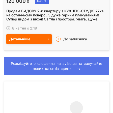
120 000
$
Без %
Продам ВИДОВУ 2-к квартиру з КУХНЕЮ-СТУДІО 77кв.
на останньому поверсі. З дуже гарним плануванням!
Супер видом з вікон! Світла і простора. Увага, Дуже
ВДАЛЕ і рідкісне планування: - Дві РОЗДІЛЬНІ!…
8 квітня о 2:19
Детальніше
До записника
Розміщуйте оголошення на aviso.ua та залучайте
нових клієнтів щодня!