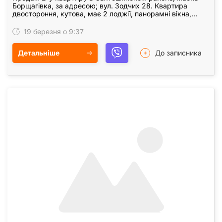
Борщагівка, за адресою; вул. Зодчих 28. Квартира
двостороння, кутова, має 2 лоджії, панорамні вікна,
функціональне планування. Загальна площа-49 кв.…
19 березня о 9:37
Детальніше
До записника