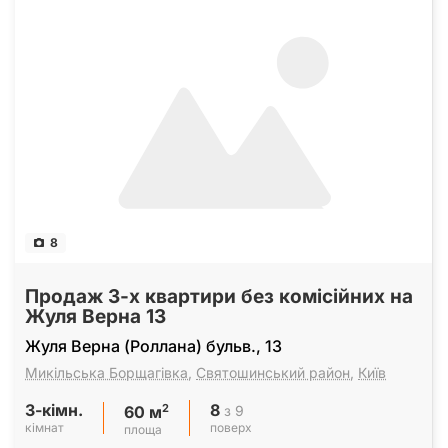
8
Продаж 3-х квартири без комісійних на
Жуля Верна 13
Жуля Верна (Роллана) бульв., 13
Микільська Борщагівка
,
Святошинський район
,
Київ
3-кімн.
8
2
з 9
60 м
кімнат
поверх
площа