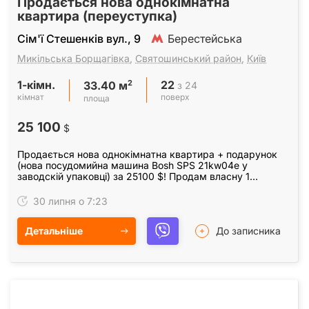
Продається нова однокімнатна
квартира (переуступка)
Сім'ї Стешенків вул., 9
Берестейська
Микільська Борщагівка
,
Святошинський район
,
Київ
1-кімн.
22
2
з 24
33.40 м
кімнат
поверх
площа
25 100
$
Продається нова однокімнатна квартира + подарунок
(нова посудомийна машина Bosh SPS 21kw04e у
заводскій упаковці) за 25100 $! Продам власну 1
кімнатну квартиру (33, 29 м), 22 поверх (28), балкон.…
30 липня о 7:23
Детальніше
До записника