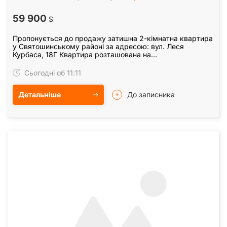
59 900
$
Пропонується до продажу затишна 2-кімнатна квартира
у Святошинському районі за адресою: вул. Леся
Курбаса, 18Г Квартира розташована на
найкомфортнішому 2-му поверсі 5-поверхового
цегляного будинку.…
Сьогодні об 11:11
Детальніше
До записника