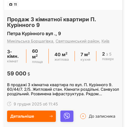
11
Продаж 3 кімнатної квартири П.
Курінного 9
Петра Курінного вул ., 9
Микільська Борщагівка
,
Святошинський район
,
Київ
60
3-
2
2
2
з 5
40 м
7 м
кімн.
2
м
поверх
житлова
кухня
кімнат
площа
59 000
$
В продажі 3 кімнатна квартира по вул. П. Курінного 9.
60/44/7. 2/5. Житловий стан. Кімнати роздільні. Санвузол
роздільний. Розвинена інфраструктура. Рядом
поліклиніка, школа, сад. Велика лоджія…
9 грудня 2025 об 11:45
Детальніше
До записника