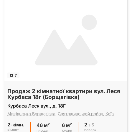
7
Продаж 2 кімнатної квартири вул. Леся
Курбаса 18г (Борщагівка)
Курбаса Леся вул., д. 18Г
Микільська Борщагівка
,
Святошинський район
,
Київ
2-кімн.
2
2
2
з 5
46 м
6 м
кімнат
поверх
площа
кухня