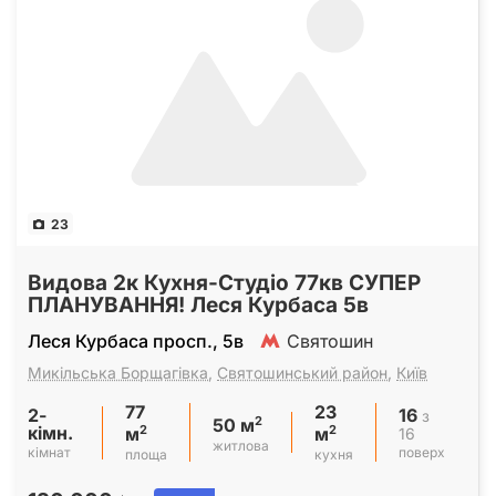
23
Видова 2к Кухня-Студіо 77кв СУПЕР
ПЛАНУВАННЯ! Леся Курбаса 5в
Леся Курбаса просп., 5в
Святошин
Микільська Борщагівка
,
Святошинський район
,
Київ
77
23
2-
16
з
2
50 м
кімн.
2
2
16
м
м
житлова
кімнат
поверх
площа
кухня