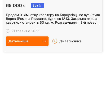
65 000
$
Без %
Продам 3-кімнатну квартиру на Борщагівці, по вул. Жуля
Верна (Ромена Роллана), будинок №13. Загальна площа
квартири становить 60 кв. м. Розташування: 8-й поверх
із 9, комфортний поверховий рівень.…
21 травня о 14:55
Детальніше
До записника