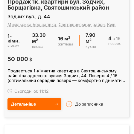
Продаж 1к. квартири вул. Зодчих,
Борщагівка, Святошинський район
Зодчих вул., д. 44
Микільська Борщагівка
,
Святошинський район
,
Київ
33.30
7.90
1-
4
2
з 16
16 м
кімн.
2
2
м
м
поверх
житлова
кімнат
площа
кухня
50 000
$
Продається 1-кімнатна квартира в Святошинському
районі за адресою: вулиця Зодчих, 44. Поверх: 4 / 16
(оптимальний середній поверх — комфортно підніматися
навіть без ліфта). Площа: 33. 3 / 16. 0 / 7.…
Сьогодні об 11:12
Детальніше
До записника