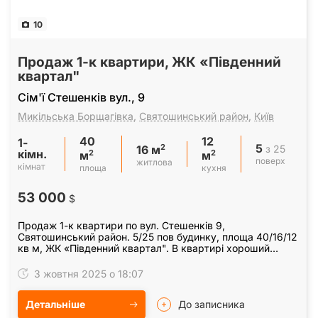
10
Продаж 1-к квартири, ЖК «Південний
квартал"
Сім'ї Стешенків вул., 9
Микільська Борщагівка
,
Святошинський район
,
Київ
40
12
1-
5
2
з 25
16 м
кімн.
2
2
м
м
поверх
житлова
кімнат
площа
кухня
53 000
$
Продаж 1-к квартири по вул. Стешенків 9,
Святошинський район. 5/25 пов будинку, площа 40/16/12
кв м, ЖК «Південний квартал". В квартирі хороший
якісний ремонт, мебльована, техніка по домовленості…
3 жовтня 2025 о 18:07
Детальніше
До записника