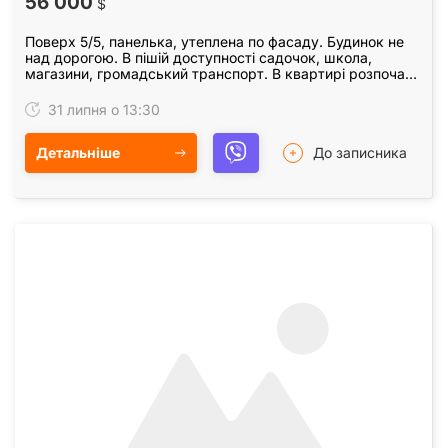
56 000
$
Поверх 5/5, панелька, утеплена по фасаду. Будинок не
над дорогою. В пішій доступності садочок, школа,
магазини, громадський транспорт. В квартирі розпочато
капітальний ремонт. Значна частина робіт…
31 липня о 13:30
Детальніше
До записника