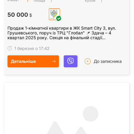
площа
кухня
50 000
$
Продаж 1-кімнатної квартири в ЖК Smart City 3, вул.
Грушевського, поруч із ТРЦ "Глобал" 📌 Здача – 4
квартал 2025 року. Секція на фінальній стадії
будівництва! Пропонується простора та сучасна…
1 березня о 17:42
Детальніше
До записника