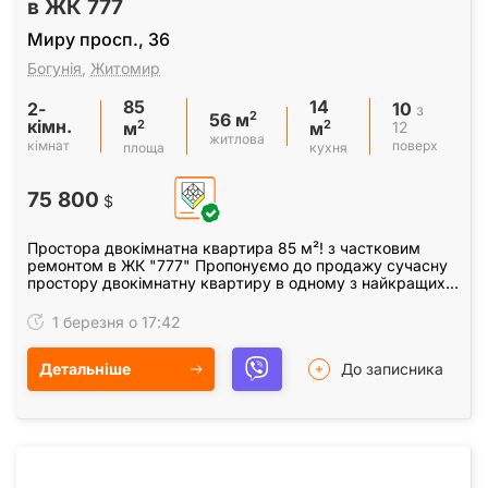
в ЖК 777
Миру просп., 36
Богунія
,
Житомир
85
14
2-
10
з
2
56 м
кімн.
2
2
12
м
м
житлова
кімнат
поверх
площа
кухня
75 800
$
Простора двокімнатна квартира 85 м²! з частковим
ремонтом в ЖК "777" Пропонуємо до продажу сучасну
простору двокімнатну квартиру в одному з найкращих
житлових комплексів Житомира: 📍 ЖК "777",…
1 березня о 17:42
Детальніше
До записника