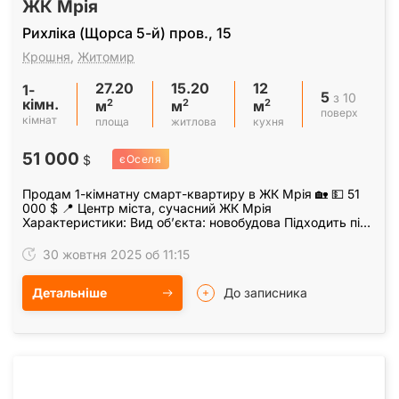
ЖК Мрія
Рихліка (Щорса 5-й) пров., 15
Крошня
,
Житомир
27.20
15.20
12
1-
5
з 10
кімн.
2
2
2
м
м
м
поверх
кімнат
площа
житлова
кухня
51 000
$
єОселя
Продам 1-кімнатну смарт-квартиру в ЖК Мрія 🏡 💵 51
000 $ 📍 Центр міста, сучасний ЖК Мрія
Характеристики: Вид об’єкта: новобудова Підходить під
програму єОселя Будинок введено в експлуатацію: 2021
р.…
30 жовтня 2025 об 11:15
Детальніше
До записника