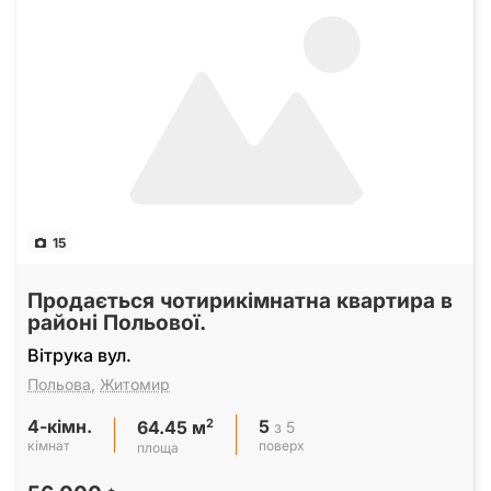
15
Продається чотирикімнатна квартира в
районі Польової.
Вітрука вул.
Польова
,
Житомир
4-кімн.
5
2
з 5
64.45 м
кімнат
поверх
площа