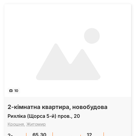
10
2-кімнатна квартира, новобудова
Рихліка (Щорса 5-й) пров., 20
Крошня
,
Житомир
65.30
12
2-