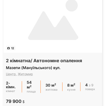
12
2 кімнатна/ Автономне опалення
Мазепи (Мануїльського) вул.
Центр
,
Житомир
54
2-
4
2
2
з 9
30 м
8 м
кімн.
2
м
поверх
житлова
кухня
кімнат
площа
79 900
$