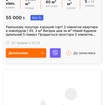
5
2
з 14
40 м
кімн.
2
2
м
м
поверх
житлова
кімнат
площа
кухня
55 000
$
Без %
Реальному покупцю хороший торг! 2-кімнатна квартира
в новобудові | 65, 3 м² Вигідна ціна за м² Новий будинок
Ідеальний 5 поверх Продається простора 2-кімнатна
квартира 65 м² у сучасному…
22 травня о 12:22
Детальніше
До записника