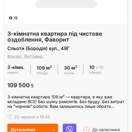
12
3-кімнатна квартира під чистове
оздоблення, Фаворит
Сльоти (Бородія) вул., 49Г
Вокзал
,
Житомир
2-кімн.
10
2
2
з 10
109 м
30 м
кімнат
поверх
площа
кухня
109 500
$
3-кімнатна квартира 109 м² — квартира, в яку вже
вкладено ВСЕ! Без шуму ремонтів. Без бруду. Без витрат
на “чорнові” роботи. Вам залишилось лише обрати
дизайн та заїхати у квартиру своєї мрії. Що ви…
20 червня о 15:45
Детальніше
До записника