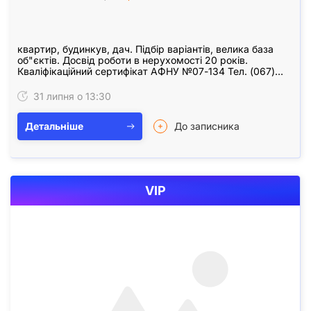
квартир, будинкув, дач. Підбір варіантів, велика база
об"єктів. Досвід роботи в нерухомості 20 років.
Кваліфікаційний сертифікат АФНУ №07-134 Тел. (067)
4249331, (093) 4249331 Севрук Генадій…
31 липня о 13:30
Детальніше
До записника
VIP