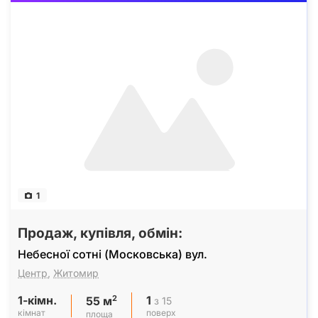
1
Продаж, купівля, обмін:
Небесної сотні (Московська) вул.
Центр
,
Житомир
1-кімн.
1
2
з 15
55 м
кімнат
поверх
площа