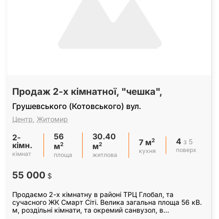
Продаж 2-х кімнатної, "чешка",
Грушевського (Котовського) вул.
Центр
,
Житомир
56
30.40
2-
4
2
з 5
7 м
кімн.
2
2
м
м
поверх
кухня
кімнат
площа
житлова
55 000
$
Продаємо 2-х кімнатну в районі ТРЦ Глобал, та
сучасного ЖК Смарт Сіті. Велика загальна площа 56 кВ.
м, роздільні кімнати, та окремий санвузол, в
пристойному вигляді. великий коридор 9 кв. м,, стоять…