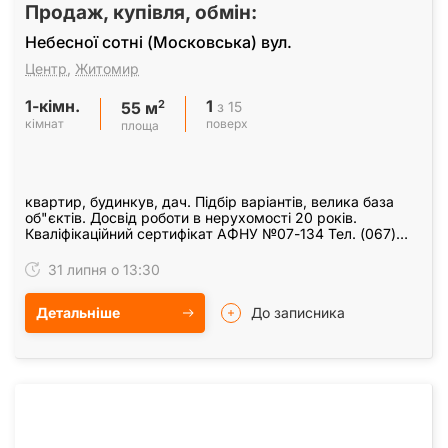
Продаж, купівля, обмін:
Небесної сотні (Московська) вул.
Центр
,
Житомир
1-кімн.
1
2
з 15
55 м
кімнат
поверх
площа
квартир, будинкув, дач. Підбір варіантів, велика база
об"єктів. Досвід роботи в нерухомості 20 років.
Кваліфікаційний сертифікат АФНУ №07-134 Тел. (067)
4249331, (093) 4249331 Севрук Генадій…
31 липня о 13:30
Детальніше
До записника