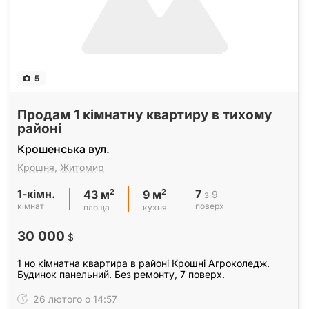
5
Продам 1 кімнатну квартиру в тихому
районі
Крошенська вул.
Крошня
,
Житомир
1-кімн.
7
2
2
з 9
43 м
9 м
кімнат
поверх
площа
кухня
30 000
$
1 но кімнатна квартира в районі Крошні Агроколедж.
Будинок панельний. Без ремонту, 7 поверх.
26 лютого о 14:57