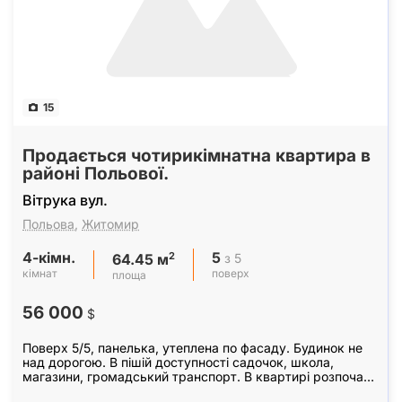
15
Продається чотирикімнатна квартира в
районі Польової.
Вітрука вул.
Польова
,
Житомир
4-кімн.
5
2
з 5
64.45 м
кімнат
поверх
площа
56 000
$
Поверх 5/5, панелька, утеплена по фасаду. Будинок не
над дорогою. В пішій доступності садочок, школа,
магазини, громадський транспорт. В квартирі розпочато
капітальний ремонт. Значна частина робіт…