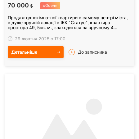
70 000
$
єОселя
Продаж однокімнатної квартири в самому центрі міста,
в дуже зручній локації в ЖК "Статус", квартира
простора 49, 5кв. м., знаходиться на зручному 4
поверсі, стан після будівельників, повністю…
29 жовтня 2025 о 17:00
Детальніше
До записника