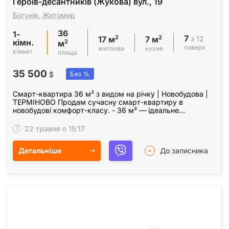
Героїв-десантників (Жукова) вул., 19
Богунія
,
Житомир
36
1-
7
2
2
з 12
17 м
7 м
кімн.
2
м
поверх
житлова
кухня
кімнат
площа
35 500
$
Без %
Смарт-квартира 36 м² з видом на річку | Новобудова |
ТЕРМІНОВО Продам сучасну смарт-квартиру в
новобудові комфорт-класу. - 36 м² — ідеальне
планування - 7 поверх, не кутова - Автономне
опалення…
22 травня о 15:17
Детальніше
До записника