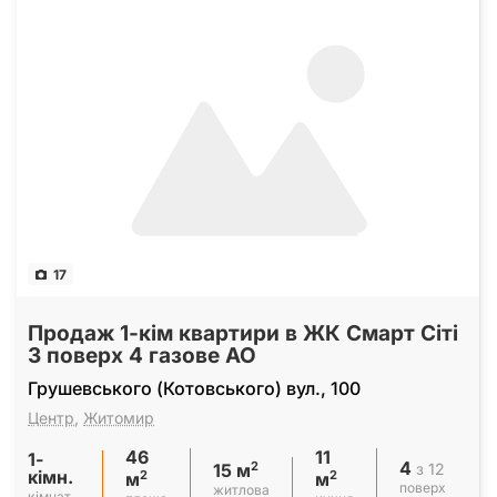
17
Продаж 1-кім квартири в ЖК Смарт Сіті
3 поверх 4 газове АО
Грушевського (Котовського) вул., 100
Центр
,
Житомир
46
11
1-
4
2
з 12
15 м
кімн.
2
2
м
м
поверх
житлова
кімнат