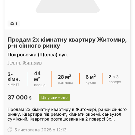
1
Продам 2х кімнатну квартиру Житомир,
р-н сінного ринку
Покровська (Щорса) вул.
Центр
,
Житомир
44
2-
2
2
2
з 3
28 м
6 м
кімн.
2
м
поверх
житлова
кухня
кімнат
площа
37 000
$
Ціну знижено
Продам 2х кімнатну квартиру в Житомирі, район сінного
ринку. Квартира під ремонт, кімнати окремі, санвузол
суміжний. Квартира розташована на 2 поверсі 3х
поверхового цегляного будинку. Є можливість…
5 листопада 2025 о 12:13