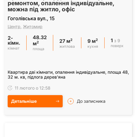
ремонтом, опалення індивідуальне,
можна під житло, офіс
Гоголівська вул., 15
Центр
,
Житомир
48.32
2-
1
2
2
з 9
27 м
9 м
кімн.
2
м
поверх
житлова
кухня
кімнат
площа
Квартира дві кімнати, опалення індивідуальне, площа 48,
32 м. кв, підлога дерев'яна
11 лютого о 12:58
Детальніше
До записника