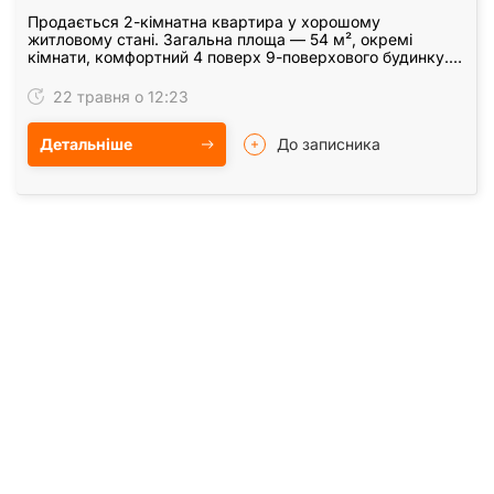
Продається 2-кімнатна квартира у хорошому
житловому стані. Загальна площа — 54 м², окремі
кімнати, комфортний 4 поверх 9-поверхового будинку.
Квартира тепла та доглянута: • індивідуальне газове…
22 травня о 12:23
Детальніше
До записника