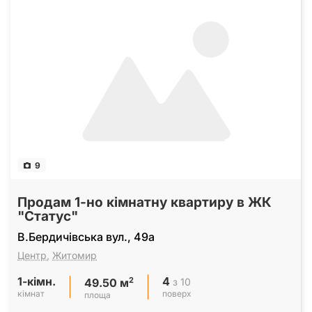
9
Продам 1-но кімнатну квартиру в ЖК
"Статус"
В.Бердичівська вул., 49а
Центр
,
Житомир
1-кімн.
4
2
з 10
49.50 м
кімнат
поверх
площа