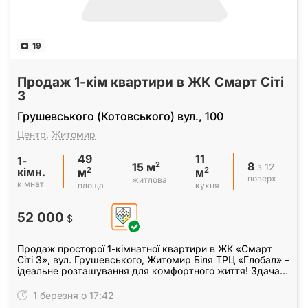
19
Продаж 1-кім квартири в ЖК Смарт Сіті
3
Грушевського (Котовського) вул., 100
Центр
,
Житомир
49
11
1-
8
2
з 12
15 м
кімн.
2
2
м
м
поверх
житлова
кімнат
площа
кухня
52 000
$
Продаж просторої 1-кімнатної квартири в ЖК «Смарт
Сіті 3», вул. Грушевського, Житомир Біля ТРЦ «Глобал» –
ідеальне розташування для комфортного життя! Здача –
4 квартал 2025 року. Секція на фінальній…
1 березня о 17:42