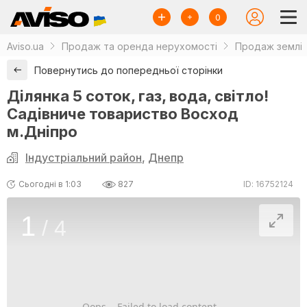
0
Aviso.ua
Продаж та оренда нерухомості
Продаж землі
Повернутись до попередньої сторінки
Ділянка 5 соток, газ, вода, світло!
Садівниче товариство Восход
м.Дніпро
Індустріальний район
,
Днепр
Сьогодні в 1:03
827
ID: 16752124
1
/
4
Oops... Failed to load content...