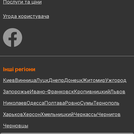
Послуги та ціни
Угода користувача
Інші регіони
Киев
Винница
Луцк
Днепр
Донецк
Житомир
Ужгород
Запорожье
Ивано-Франковск
Кропивницкий
Львов
Николаев
Одесса
Полтава
Ровно
Сумы
Тернополь
Харьков
Херсон
Хмельницкий
Черкассы
Чернигов
Черновцы