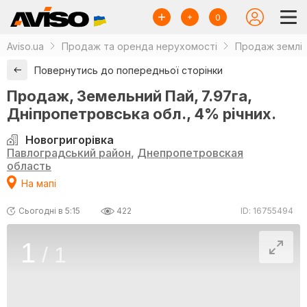
0
Aviso.ua
Продаж та оренда нерухомості
Продаж землі
Повернутись до попередньої сторінки
Продаж, Земельний Пай, 7.97га,
Дніпропетровська обл., 4% річних.
Новогригорівка
Павлоградський район
,
Днепропетровская
область
На мапі
Сьогодні в 5:15
422
ID: 16755494
1
/
1