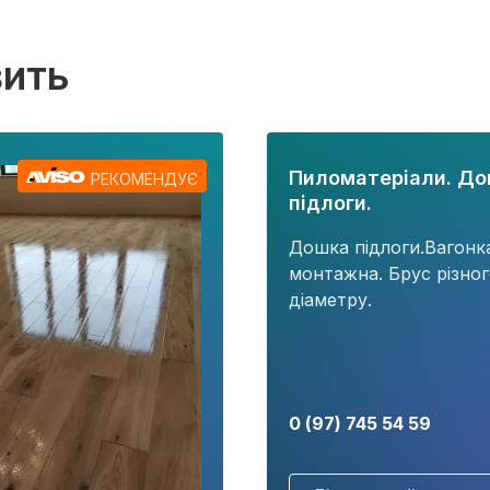
вить
Пиломатеріали. Д
РЕКОМЕНДУЄ
підлоги.
Дошка підлоги.Вагонк
монтажна. Брус різно
діаметру.
0 (97) 745 54 59