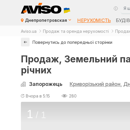
НЕРУХОМІСТЬ
БУДІ
Днепропетровская
Aviso.ua
Продаж та оренда нерухомості
Продаж
Повернутись до попередньої сторінки
Продаж, Земельний пай
річних
Запорожець
Криворізький район
,
Дн
Вчора в 5:15
280
1
/
1