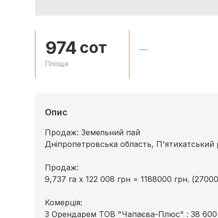
974
сот
—
Площа
Опис
Продаж: Земельний пай
Дніпропетровська область, П'ятихатський 
Продаж:
9,737 га х 122 008 грн = 1188000 грн. (2700
Комерція:
З Орендарем ТОВ "Чапаєва-Плюс" : 38 600 г