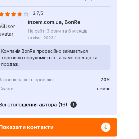
3.7/5
inzem.com.ua, BonRe
На сайті 3 роки та 6 місяців
/ з січня 2023 /
Компанія BonRe професійно займається
торговою нерухомістью , а саме оренда та
продаж.
Заповнюваність профілю
70%
Скарги
немає
Всі оголошення автора (16)
Показати контакти