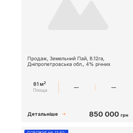
Продаж, Земельний Пай, 8.12га,
Дніпропетровська обл., 4% річних
2
81 м
—
—
Площа
850 000
Детальніше
грн
ДОРОЖЧЕ НА 13.6%