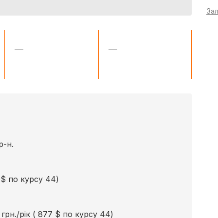
За
—
—
р-н.
0$ по курсу 44)
рн./рік ( 877 $ по курсу 44)