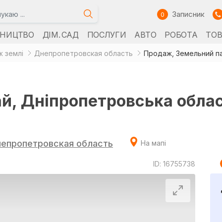
Записник
0
ВНИЦТВО
ДІМ. САД
ПОСЛУГИ
АВТО
РОБОТА
ТО
 землі
Днепропетровская область
Продаж, Земельний пай
, Дніпропетровська област
епропетровская область
На мапі
ID: 16755738