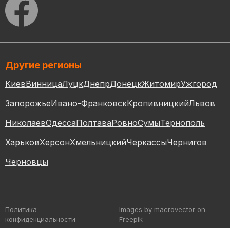
Другие регионы
Киев
Винница
Луцк
Днепр
Донецк
Житомир
Ужгород
Запорожье
Ивано-Франковск
Кропивницкий
Львов
Николаев
Одесса
Полтава
Ровно
Сумы
Тернополь
Харьков
Херсон
Хмельницкий
Черкассы
Чернигов
Черновцы
Политика
Images by macrovector
on
конфиденциальности
Freepik