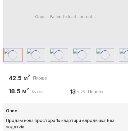
Oops... Failed to load content...
2
42.5
м
—
Площа
2
18.5
м
13
Кухня
з 25
Поверх
Опис
Продам нова простора 1к квартири євродвійка Без
податків