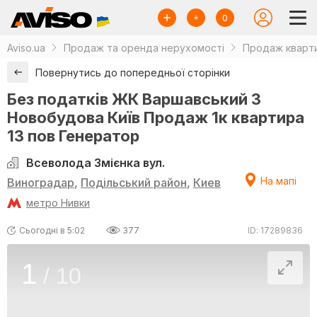
0
Aviso.ua
Продаж та оренда нерухомості
Продаж кварти
Повернутись до попередньої сторінки
Без податків ЖК Варшавський 3
Новобудова Київ Продаж 1к квартира
13 пов Генератор
Всеволода Змієнка вул.
На мапі
Виноградар
,
Подільський район
,
Киев
метро Нивки
Сьогодні в 5:02
377
ID: 17289836
1
/
10