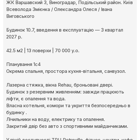
ЖК Варшавский 3, Виноградар, Подільський район. Київ
Всеволода Змієнка / Олександра Олеся / Івана
Виговського
Будинок 10.7, введення в експлуатацію — 3 квартал
2027 р.
42.5 м2 | 13 поверхи | 70 000 у.о.
Планування 1с4
Окрема спальня, простора кухня-вітальня, санвузол.
Лазерна стяжка, вікна Rehau, броньовані двері.
Будинок з резервним живленням: завжди працюють
ліфти, є опалення та вода.
Власна котельня, комори та укриття безпосередньо в
будинку .
Лічильники на воду, електрику та опалення.
Закритий двір без авто з спортивними майданчиками.
У пішій доступності ТРЦ Retroville, фітнес-центри, кафе