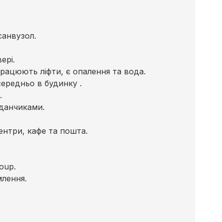
санвузол.
ері.
рацюють ліфти, є опалення та вода.
середньо в будинку .
.
йданчиками.
центри, кафе та пошта.
oup.
млення.