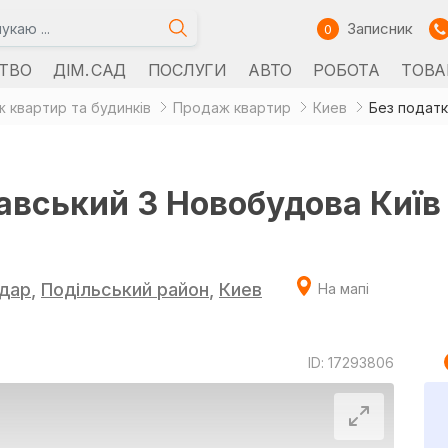
Записник
0
ТВО
ДІМ. САД
ПОСЛУГИ
АВТО
РОБОТА
ТОВА
 квартир та будинків
Продаж квартир
Киев
авський 3 Новобудова Київ
дар
,
Подільський район
,
Киев
На мапі
ID: 17293806