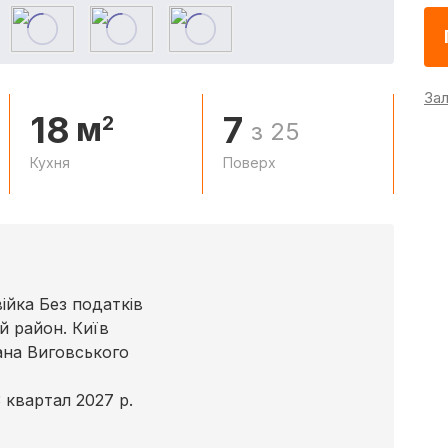
За
18
7
м
2
з 25
Кухня
Поверх
ійка Без податків
й район. Київ
ана Виговського
 квартал 2027 р.