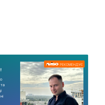
РЕКОМЕНДУЄ
!
го
 та
і
ні