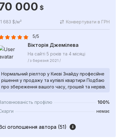
70 000
$
1 683 $/м²
Конвертувати в ГРН
5/5
Вікторія Джемілева
На сайті 5 років та 4 місяці
/ з березня 2021 /
Нормальний ріелтор у Києві Знайду професійне
рішення у продажу та купівлі квартири Подбаю
про збереження вашого часу, грошей та нервів.
Заповнюваність профілю
100%
Скарги
немає
Всі оголошення автора (51)