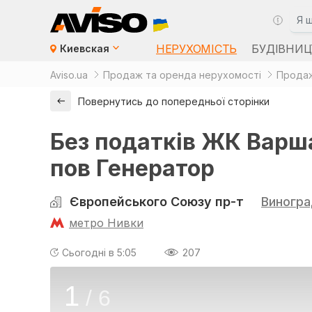
НЕРУХОМІСТЬ
БУДІВНИЦ
Киевская
Aviso.ua
Продаж та оренда нерухомості
Продаж
Повернутись до попередньої сторінки
Без податків ЖК Варш
пов Генератор
Європейського Союзу пр-т
Виногра
метро Нивки
Сьогодні в 5:05
207
1
/
6