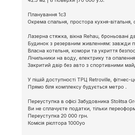
42.5 м2 | 8 поверхи |70 000 у.о.
Планування 1с3
Окрема спальня, простора кухня-вітальня, 
Лазерна стяжка, вікна Rehau, броньовані дв
Будинок з резервним живленням: завжди п
Власна котельня, комори та укриття безпо
Лічильники на воду, електрику та опалення
Закритий двір без авто з спортивними ма
У пішій доступності ТРЦ Retroville, фітнес-
Прямо біля комплексу будується метро .
Переуступка в офісі Забудовника Stolitsa Gr
Ви не сплачуєте податки, тільки переофор
Переуступка 20 000 грн.
Комісія рієлтора 1000уо