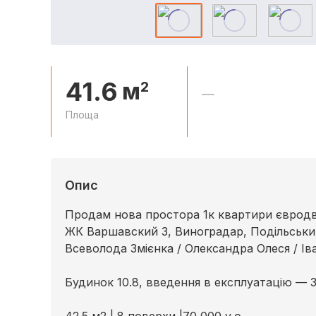
41.6
м
2
—
Площа
Опис
Продам нова простора 1к квартири євродв
ЖК Варшавский 3, Виноградар, Подільськи
Всеволода Змієнка / Олександра Олеся / Ів
Будинок 10.8, введення в експлуатацію — 3