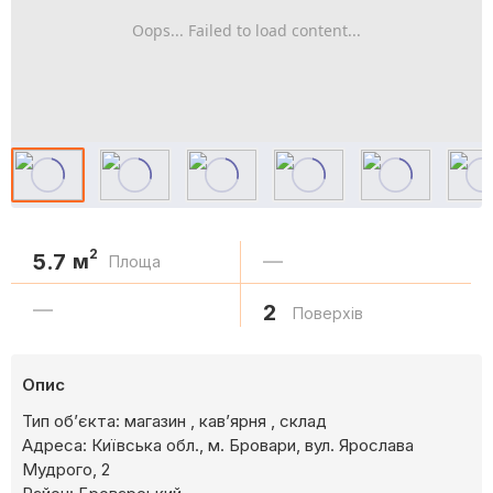
Oops... Failed to load content...
2
5.7
м
—
Площа
—
2
Поверхів
Опис
Тип об’єкта: магазин , кав’ярня , склад
Адреса: Київська обл., м. Бровари, вул. Ярослава
Мудрого, 2