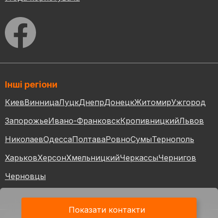
Інші регіони
Киев
Винница
Луцк
Днепр
Донецк
Житомир
Ужгород
Запорожье
Ивано-Франковск
Кропивницкий
Львов
Николаев
Одесса
Полтава
Ровно
Сумы
Тернополь
Харьков
Херсон
Хмельницкий
Черкассы
Чернигов
Черновцы
Показати контакти