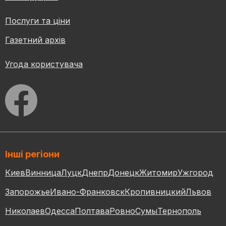
Послуги та ціни
Газетний архів
Угода користувача
Інші регіони
Киев
Винница
Луцк
Днепр
Донецк
Житомир
Ужгород
Запорожье
Ивано-Франковск
Кропивницкий
Львов
Николаев
Одесса
Полтава
Ровно
Сумы
Тернополь