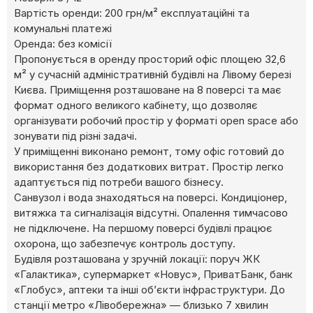
Вартість оренди: 200 грн/м² експлуатаційні та
комунальні платежі
Оренда: без комісії
Пропонується в оренду просторий офіс площею 32,6
м² у сучасній адміністративній будівлі на Лівому березі
Києва. Приміщення розташоване на 8 поверсі та має
формат одного великого кабінету, що дозволяє
організувати робочий простір у форматі open space або
зонувати під різні задачі.
У приміщенні виконано ремонт, тому офіс готовий до
використання без додаткових витрат. Простір легко
адаптується під потреби вашого бізнесу.
Санвузол і вода знаходяться на поверсі. Кондиціонер,
витяжка та сигналізація відсутні. Опалення тимчасово
не підключене. На першому поверсі будівлі працює
охорона, що забезпечує контроль доступу.
Будівля розташована у зручній локації: поруч ЖК
«Галактика», супермаркет «Новус», ПриватБанк, банк
«Глобус», аптеки та інші об’єкти інфраструктури. До
станції метро «Лівобережна» — близько 7 хвилин