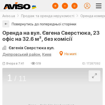
0
Aviso.ua
Продаж та оренда нерухомості
Оренда комерц
Повернутись до попередньої сторінки
Оренда на вул. Євгена Сверстюка, 23
офіс на 32.6 м², без комісії
Євгенія Сверстюка вул.
На мапі
Дніпровський район
,
Киев
Вчора в 7:41
519
ID: 17287092
1
/
11