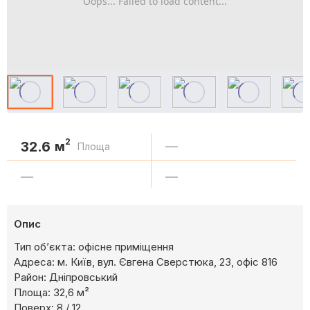
Oops... Failed to load content...
2
32.6
м
—
Площа
—
—
Опис
Тип об’єкта: офісне приміщення
Адреса: м. Київ, вул. Євгена Сверстюка, 23, офіс 816
Район: Дніпровський
Площа: 32,6 м²
Поверх: 8 / 12