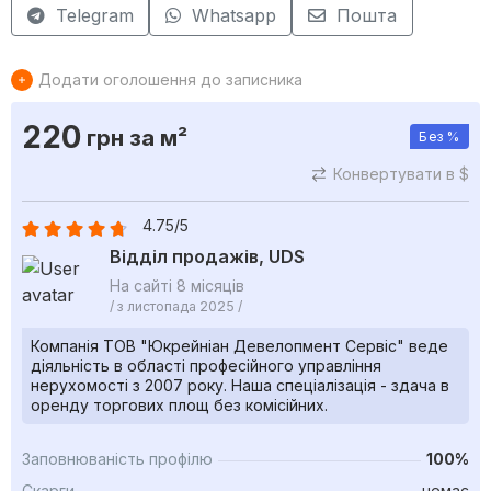
Telegram
Whatsapp
Пошта
Додати оголошення до записника
220
грн
за м²
Без %
Конвертувати в $
4.75/5
Відділ продажів, UDS
На сайті 8 місяців
/ з листопада 2025 /
Компанія ТОВ "Юкрейніан Девелопмент Сервіс" веде
діяльність в області професійного управління
нерухомості з 2007 року. Наша спеціалізація - здача в
оренду торгових площ без комісійних.
Заповнюваність профілю
100%
Скарги
немає