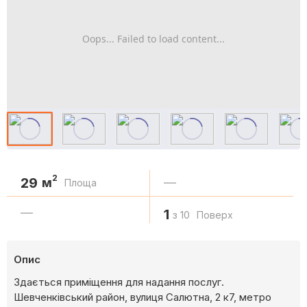
Oops... Failed to load content...
2
29
м
—
Площа
—
1
з 10
Поверх
Опис
Здається приміщення для надання послуг.
Шевченківський район, вулиця Салютна, 2 к7, метро