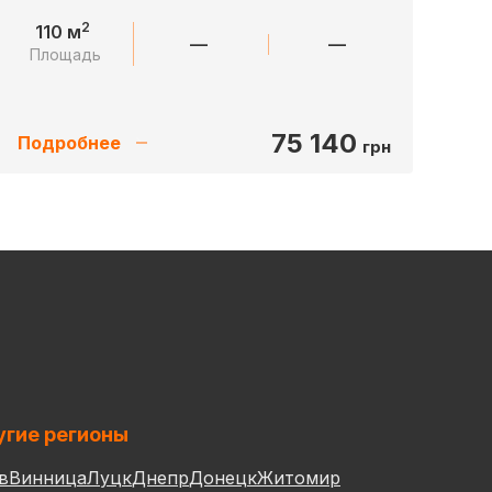
2
110 м
—
—
Площадь
75 140
Подробнее
грн
гие регионы
в
Винница
Луцк
Днепр
Донецк
Житомир