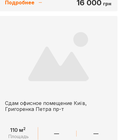
16 000
Подробнее
грн
Сдам офисное помещение Київ,
Григоренка Петра пр-т
2
110 м
—
—
Площадь