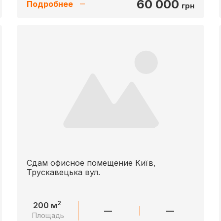
60 000
Подробнее
грн
Сдам офисное помещение Київ,
Трускавецька вул.
2
200 м
—
—
Площадь