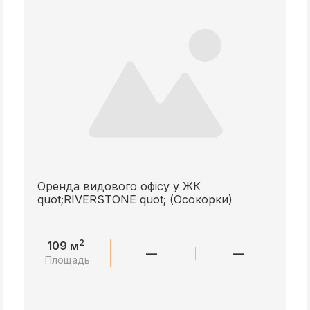
Оренда видового офісу у ЖК
quot;RIVERSTONE quot; (Осокорки)
2
109 м
—
—
Площадь