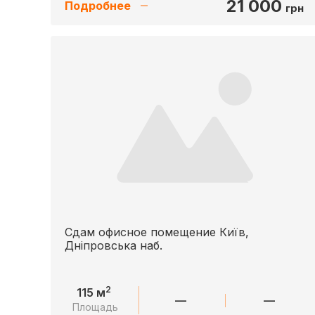
21 000
Подробнее
грн
Сдам офисное помещение Київ,
Дніпровська наб.
2
115 м
—
—
Площадь