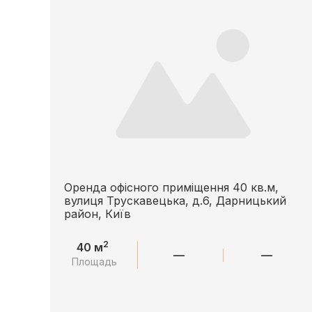
Оренда офісного приміщення 40 кв.м,
вулиця Трускавецька, д.6, Дарницький
район, Київ
2
40 м
—
—
Площадь