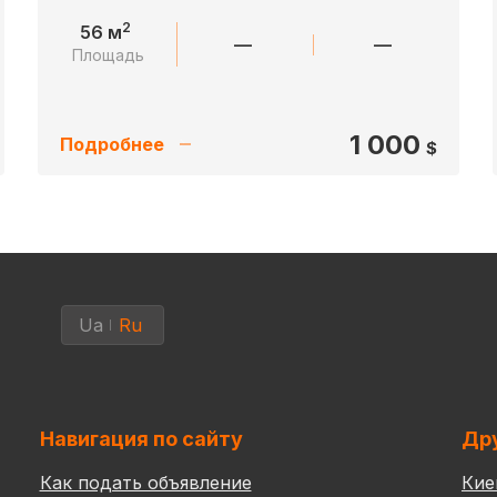
2
56 м
—
—
Площадь
1 000
Подробнее
$
Ua
Ru
Навигация по сайту
Дру
Как подать объявление
Кие