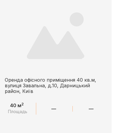
Оренда офісного приміщення 40 кв.м,
вулиця Завальна, д.10, Дарницький
район, Київ
2
40 м
—
—
Площадь