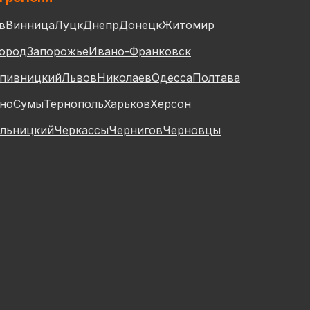
в
Винница
Луцк
Днепр
Донецк
Житомир
ород
Запорожье
Ивано-Франковск
пивницкий
Львов
Николаев
Одесса
Полтава
но
Сумы
Тернополь
Харьков
Херсон
льницкий
Черкассы
Чернигов
Черновцы