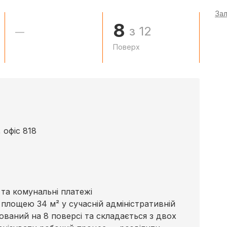
За
8
з 12
—
Поверх
 офіс 818
 та комунальні платежі
площею 34 м² у сучасній адміністративній
шований на 8 поверсі та складається з двох