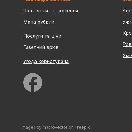
Як подати оголошення
Кие
Мапа рубрик
Ужг
Кро
Послуги та ціни
Ров
Газетний архів
Хме
Угода користувача
Images by macrovector
on Freepik