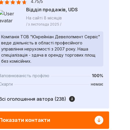
4.75/5
Відділ продажів, UDS
На сайті 8 місяців
/ з листопада 2025 /
Компанія ТОВ "Юкрейніан Девелопмент Сервіс"
веде діяльність в області професійного
управління нерухомості з 2007 року. Наша
спеціалізація - здача в оренду торгових площ
без комісійних.
Заповнюваність профілю
100%
Скарги
немає
Всі оголошення автора (238)
Показати контакти