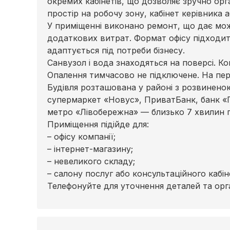
окремих кабінетів, що дозволяє зручно ор
простір на робочу зону, кабінет керівника 
У приміщенні виконано ремонт, що дає мож
додаткових витрат. Формат офісу підходить 
адаптується під потреби бізнесу.
Санвузол і вода знаходяться на поверсі. Кон
Опалення тимчасово не підключене. На пер
Будівля розташована у районі з розвинено
супермаркет «Новус», ПриватБанк, банк «Гл
метро «Лівобережна» — близько 7 хвилин п
Приміщення підійде для:
– офісу компанії;
– інтернет-магазину;
– невеликого складу;
– салону послуг або консультаційного кабін
Телефонуйте для уточнення деталей та орга