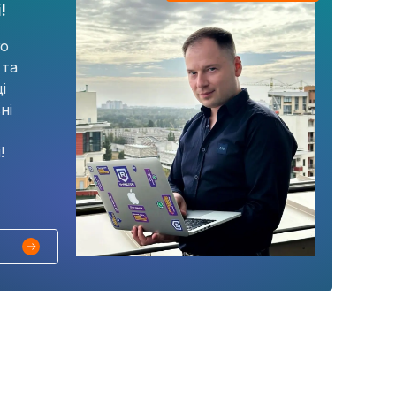
!
го
 та
і
ні
!