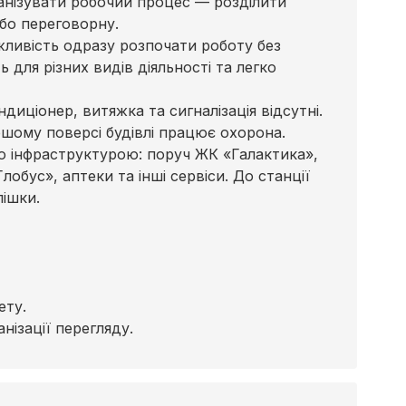
ганізувати робочий процес — розділити
або переговорну.
ливість одразу розпочати роботу без
для різних видів діяльності та легко
диціонер, витяжка та сигналізація відсутні.
шому поверсі будівлі працює охорона.
ю інфраструктурою: поруч ЖК «Галактика»,
обус», аптеки та інші сервіси. До станції
ішки.
ету.
нізації перегляду.