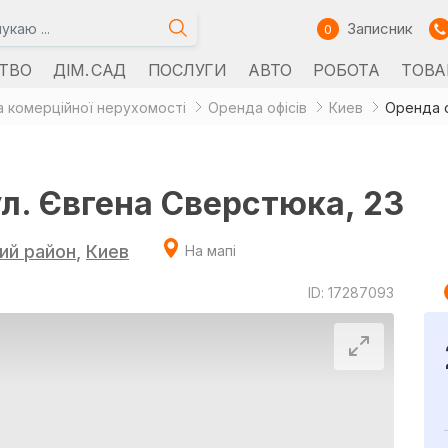
Записник
0
ТВО
ДІМ. САД
ПОСЛУГИ
АВТО
РОБОТА
ТОВА
 комерційної нерухомості
Оренда офісів
Киев
Оренда о
ул. Євгена Сверстюка, 23
ий район
,
Киев
На мапі
ID: 17287093