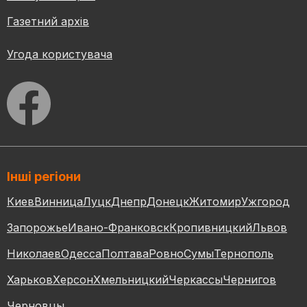
Газетний архів
Угода користувача
Інші регіони
Киев
Винница
Луцк
Днепр
Донецк
Житомир
Ужгород
Запорожье
Ивано-Франковск
Кропивницкий
Львов
Николаев
Одесса
Полтава
Ровно
Сумы
Тернополь
Харьков
Херсон
Хмельницкий
Черкассы
Чернигов
Черновцы