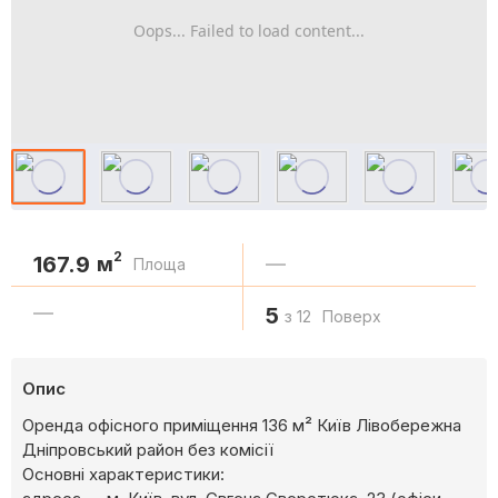
Oops... Failed to load content...
2
167.9
м
—
Площа
—
5
з 12
Поверх
Опис
Оренда офісного приміщення 136 м² Київ Лівобережна
Дніпровський район без комісії
Основні характеристики: