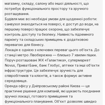
магазину, складу, салону або іншої діяльності, що
потребує функціонального простору та зручного
розташування.
Будівля має всі необхідні умови для щоденної роботи:
санвузол знаходиться на поверсі, є доступ до води, на
першому поверсі працює охорона, що забезпечує
контроль доступу та безпеку. Наявність підземного
паркінгу та складських приміщень є додатковою
перевагою для бізнесу.
Локація є однією з ключових переваг цього об’єкта. До
станції метро Лівобережна — близько 7 хвилин пішки.
Поруч розташовані ЖК «Галактика», супермаркет
Novus, ПриватБанк, банк Глобус, аптеки та інші об’єкти
інфраструктури. Це забезпечує зручність для
співробітників та клієнтів, а також формує активне
середовище.
Оренда офісу у Дніпровському районі Києва — це
практичне рішення для компаній, які шукають поєднання
зручної локації, готового приміщення та
функціонального планування. Об’єкт дозволяє швидко