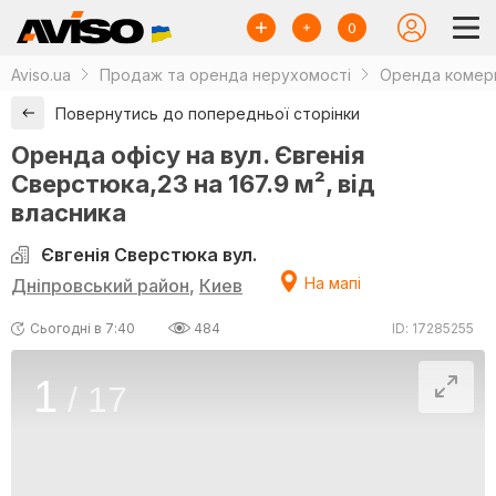
0
Aviso.ua
Продаж та оренда нерухомості
Оренда комерц
Повернутись до попередньої сторінки
Оренда офісу на вул. Євгенія
Сверстюка,23 на 167.9 м², від
власника
Євгенія Сверстюка вул.
На мапі
Дніпровський район
,
Киев
Сьогодні в 7:40
484
ID: 17285255
1
/
17