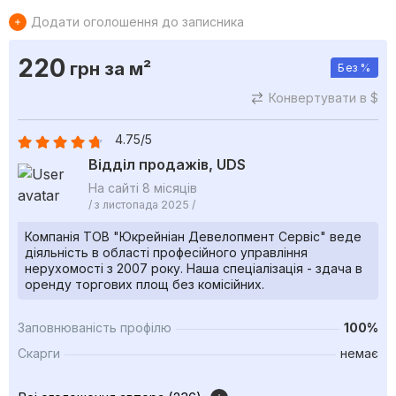
Додати оголошення до записника
220
грн
за м²
Без %
Конвертувати в $
4.75/5
Відділ продажів, UDS
На сайті 8 місяців
/ з листопада 2025 /
Компанія ТОВ "Юкрейніан Девелопмент Сервіс" веде
діяльність в області професійного управління
нерухомості з 2007 року. Наша спеціалізація - здача в
оренду торгових площ без комісійних.
Заповнюваність профілю
100%
Скарги
немає