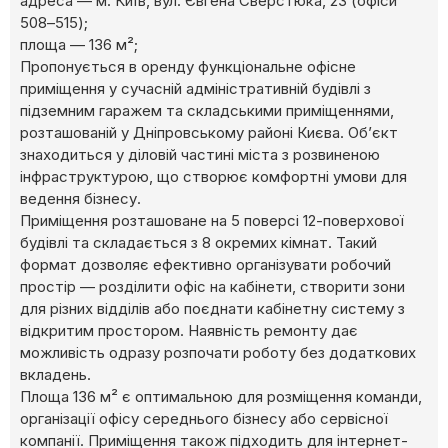
адреса — м. Київ, вул. Євгена Сверстюка, 23 (офіси
508–515);
площа — 136 м²;
Пропонується в оренду функціональне офісне
приміщення у сучасній адміністративній будівлі з
підземним гаражем та складськими приміщеннями,
розташованій у Дніпровському районі Києва. Об’єкт
знаходиться у діловій частині міста з розвиненою
інфраструктурою, що створює комфортні умови для
ведення бізнесу.
Приміщення розташоване на 5 поверсі 12-поверхової
будівлі та складається з 8 окремих кімнат. Такий
формат дозволяє ефективно організувати робочий
простір — розділити офіс на кабінети, створити зони
для різних відділів або поєднати кабінетну систему з
відкритим простором. Наявність ремонту дає
можливість одразу розпочати роботу без додаткових
вкладень.
Площа 136 м² є оптимальною для розміщення команди,
організації офісу середнього бізнесу або сервісної
компанії. Приміщення також підходить для інтернет-