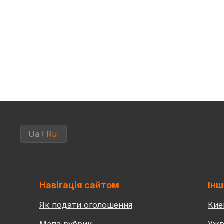
Ua
Ru
Навігація сайтом
Інш
Як подати оголошення
Кие