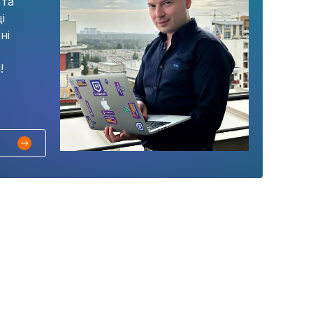
 та
і
ні
!