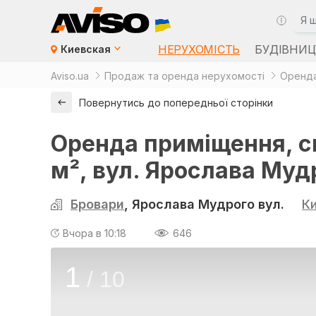
НЕРУХОМІСТЬ
БУДІВНИЦ
Киевская
Aviso.ua
Продаж та оренда нерухомості
Оренда
Повернутись до попередньої сторінки
Оренда приміщення, ск
м², вул. Ярослава Мудр
Бровари
, Ярослава Мудрого вул.
К
Вчора в 10:18
646
1
/
10