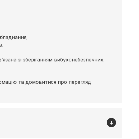
обладнання;
в.
’язана зі зберіганням вибухонебезпечних,
рмацію та домовитися про перегляд