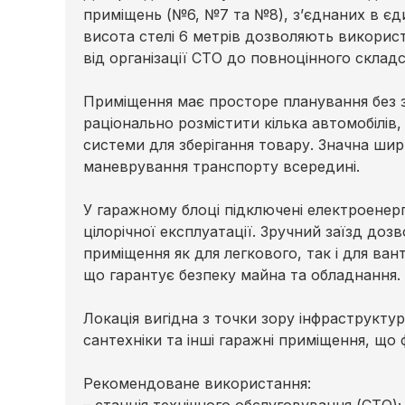
приміщень (№6, №7 та №8), з’єднаних в єди
висота стелі 6 метрів дозволяють викорис
від організації СТО до повноцінного склад
Приміщення має просторе планування без 
раціонально розмістити кілька автомобілів
системи для зберігання товару. Значна шир
маневрування транспорту всередині.
У гаражному блоці підключені електроенер
цілорічної експлуатації. Зручний заїзд д
приміщення як для легкового, так і для ва
що гарантує безпеку майна та обладнання.
Локація вигідна з точки зору інфраструкту
сантехніки та інші гаражні приміщення, що
Рекомендоване використання: