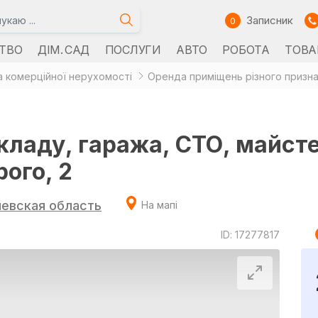
Записник
0
ТВО
ДІМ. САД
ПОСЛУГИ
АВТО
РОБОТА
ТОВА
 комерційної нерухомості
Оренда приміщень різного призн
ладу, гаража, СТО, майсте
ого, 2
иевская область
На мапі
ID: 17277817