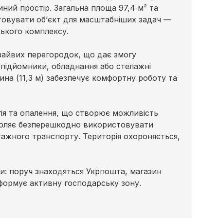
ний простір. Загальна площа 97,4 м² та
товувати об’єкт для масштабніших задач —
ського комплексу.
зайвих перегородок, що дає змогу
, підйомники, обладнання або стелажні
ина (11,3 м) забезпечує комфортну роботу та
гія та опалення, що створює можливість
озволяє безперешкодно використовувати
нтажного транспорту. Територія охороняється,
ри: поруч знаходяться Укрпошта, магазин
 формує активну господарську зону.