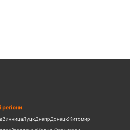
і регіони
в
Винница
Луцк
Днепр
Донецк
Житомир