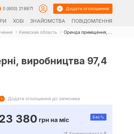
0 (800) 21 8871
Додати оголошення
РИ
ХОБІ
ЗНАЙОМСТВА
ПОВІДОМЛЕННЯ
ачення
Киевская область
Оренда приміщення, складу, гаража, СТО, майстерні, виробництва 97,4 м², вул. Ярослава Мудрого, 2
рні, виробництва 97,4
Додати оголошення до записника
23 380
Без %
грн
на міс
Конвертувати в $