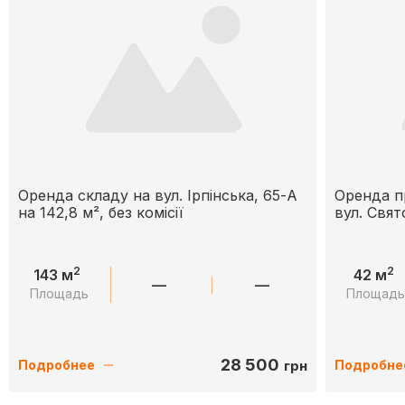
Оренда складу на вул. Ірпінська, 65-А
Оренда п
на 142,8 м², без комісії
вул. Свя
2
2
143 м
42 м
—
—
Площадь
Площад
28 500
грн
Подробнее
Подробне