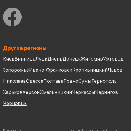
Другие регионы
Киев
Винница
Луцк
Днепр
Донецк
Житомир
Ужгород
Запорожье
Ивано-Франковск
Кропивницкий
Львов
Николаев
Одесса
Полтава
Ровно
Сумы
Тернополь
Харьков
Херсон
Хмельницкий
Черкассы
Чернигов
Черновцы
Политика
Images by macrovector
on