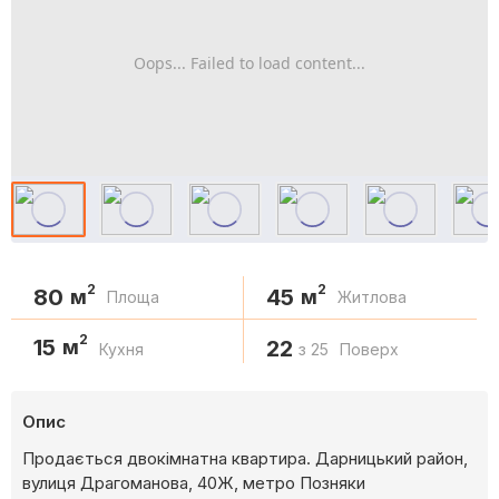
Oops... Failed to load content...
2
2
80
45
м
м
Площа
Житлова
2
15
м
22
Кухня
з 25
Поверх
Опис
Продається двокімнатна квартира. Дарницький район,
вулиця Драгоманова, 40Ж, метро Позняки