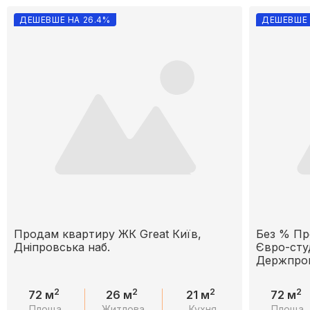
ДЕШЕВШЕ НА 26.4%
ДЕШЕВШЕ 
Продам квартиру ЖК Great Київ,
Без % Пр
Дніпровська наб.
Євро-студ
Держпро
2
2
2
2
72 м
26 м
21 м
72 м
Площа
Житлова
Кухня
Площа