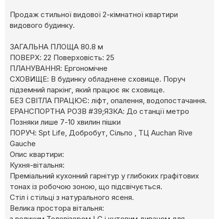
Продаж стильної видової 2-кімнатної квартири
видового будинку.
ЗАГАЛЬНА ПЛОЩА 80.8 м
ПОВЕРХ: 22 Поверховість: 25
ПЛАНУВАННЯ: Ергономічне
СХОВИЩЕ: В будинку обладнене сховище. Поруч
підземний паркінг, який працює як сховище.
БЕЗ СВІТЛА ПРАЦЮЄ: ліфт, опалення, водопостачання.
ЕРАНСПОРТНА РОЗВ #39;ЯЗКА: До станції метро
Позняки лише 7-10 хвилин пішки
ПОРУЧ: Spt Lifе, Добробут, Сільпо , ТЦ Auchan Rive
Gauche
Опис квартири:
Кухня-вітальня:
Преміальний кухонний гарнітур у глибоких графітових
тонах із робочою зоною, що підсвічується.
Стіл і стільці з натурального ясеня.
Велика простора вітальня:
з великим Телевізором LG і кутовим диваном для