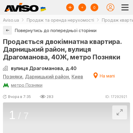
0
Aviso.ua
Продаж та оренда нерухомості
Продаж кварти
Повернутись до попередньої сторінки
Продається двокімнатна квартира.
Дарницький район, вулиця
Драгоманова, 40Ж, метро Позняки
вулиця Драгоманова, д.40
На мапі
Позняки
,
Дарницький район
,
Киев
метро Позняки
Вчора в 7:35
283
ID: 17292921
1
/
7