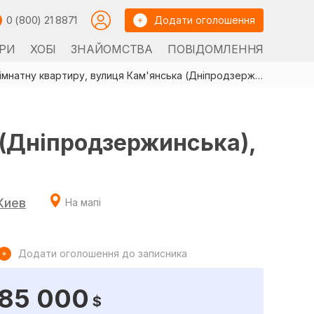
0 (800) 21 8871
Додати оголошення
РИ
ХОБІ
ЗНАЙОМСТВА
ПОВІДОМЛЕННЯ
Продам 1-кімнатну квартиру, вулиця Кам'янська (Дніпродзержинська), д.128, Дарницький район, Київ
 (Дніпродзержинська),
Киев
На мапі
Додати оголошення до записника
85 000
$