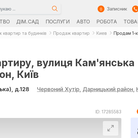
Записник
0
ТВО
ДІМ. САД
ПОСЛУГИ
АВТО
РОБОТА
ТОВА
 квартир та будинків
Продаж квартир
Киев
артиру, вулиця Кам'янська
он, Київ
ка), д.128
Червоний Хутір
,
Дарницький район
,
ID: 17285583