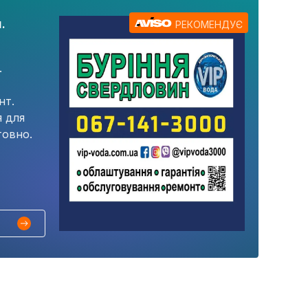
.
РЕКОМЕНДУЄ
.
нт.
я для
товно.