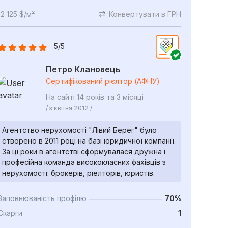
2 125 $/м²
Конвертувати в ГРН
5/5
Петро Клановець
Сертифікований рієлтор (АФНУ)
На сайті 14 років та 3 місяці
/ з квітня 2012 /
Агентство нерухомості "Лівий Берег" було
створено в 2011 році на базі юридичної компанії.
За ці роки в агентстві сформувалася дружна і
професійна команда висококласних фахівців з
нерухомості: брокерів, ріелторів, юристів.
Заповнюваність профілю
70%
Скарги
1