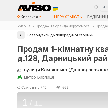
НЕРУХОМІСТЬ
БУДІВНИЦ
Киевская
Aviso.ua
Продаж та оренда нерухомості
Продаж
Повернутись до попередньої сторінки
Продам 1-кімнатну кв
д.128, Дарницький рай
вулиця Кам'янська (Дніпродзержинсь
метро Вирлиця
Сьогодні в 7:12
562
1
/
11