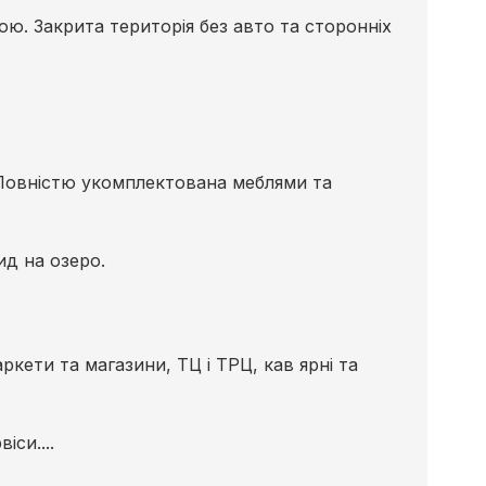
ою. Закрита територія без авто та сторонніх
 Повністю укомплектована меблями та
д на озеро.
кети та магазини, ТЦ і ТРЦ, кав ярні та
іси....