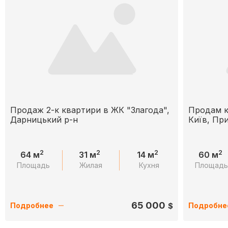
Продаж 2-к квартири в ЖК "Злагода",
Продам к
Дарницький р-н
Київ, При
2
2
2
2
64 м
31 м
14 м
60 м
Площадь
Жилая
Кухня
Площад
65 000
$
Подробнее
Подробне