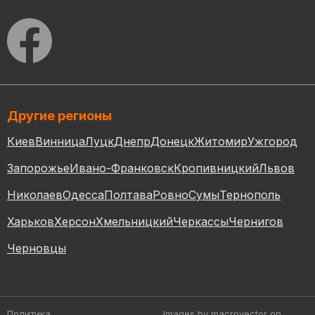
Другие регионы
Киев
Винница
Луцк
Днепр
Донецк
Житомир
Ужгород
Запорожье
Ивано-Франковск
Кропивницкий
Львов
Николаев
Одесса
Полтава
Ровно
Сумы
Тернополь
Харьков
Херсон
Хмельницкий
Черкассы
Чернигов
Черновцы
Политика
Images by macrovector
on