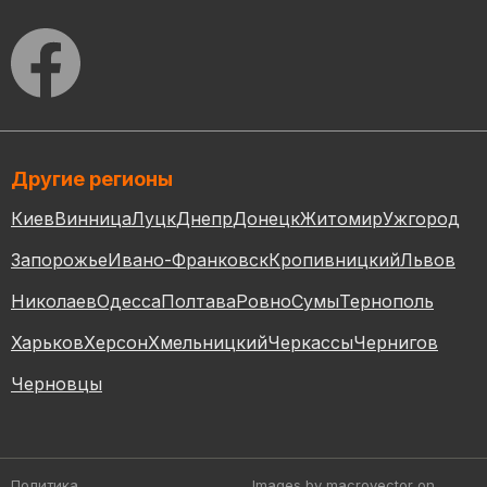
Другие регионы
Киев
Винница
Луцк
Днепр
Донецк
Житомир
Ужгород
Запорожье
Ивано-Франковск
Кропивницкий
Львов
Николаев
Одесса
Полтава
Ровно
Сумы
Тернополь
Харьков
Херсон
Хмельницкий
Черкассы
Чернигов
Черновцы
Политика
Images by macrovector
on