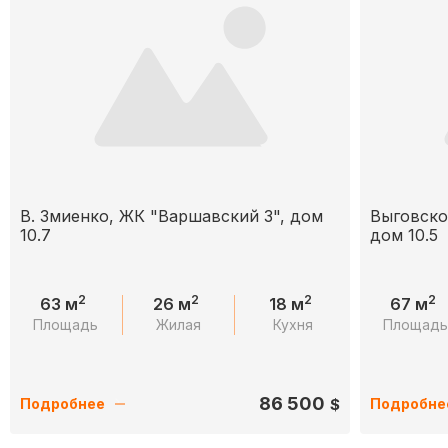
В. Змиенко, ЖК "Варшавский 3", дом
Выговско
10.7
дом 10.5
2
2
2
2
63 м
26 м
18 м
67 м
Площадь
Жилая
Кухня
Площад
86 500
$
Подробнее
Подробне