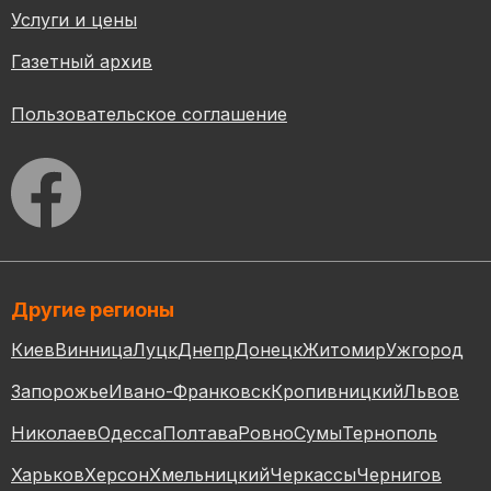
Услуги и цены
Газетный архив
Пользовательское соглашение
Другие регионы
Киев
Винница
Луцк
Днепр
Донецк
Житомир
Ужгород
Запорожье
Ивано-Франковск
Кропивницкий
Львов
Николаев
Одесса
Полтава
Ровно
Сумы
Тернополь
Харьков
Херсон
Хмельницкий
Черкассы
Чернигов