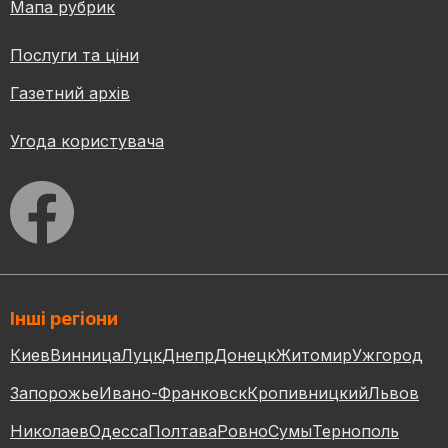
Мапа рубрик
Послуги та ціни
Газетний архів
Угода користувача
Інші регіони
Киев
Винница
Луцк
Днепр
Донецк
Житомир
Ужгород
Запорожье
Ивано-Франковск
Кропивницкий
Львов
Николаев
Одесса
Полтава
Ровно
Сумы
Тернополь