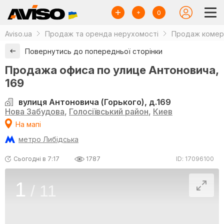
0
Aviso.ua
Продаж та оренда нерухомості
Продаж комерц
Повернутись до попередньої сторінки
Продажа офиса по улице Антоновича,
169
вулиця Антоновича (Горького), д.169
Нова Забудова
,
Голосіївський район
,
Киев
На мапі
метро Либідська
Сьогодні в 7:17
1787
ID: 17096100
1
/
11