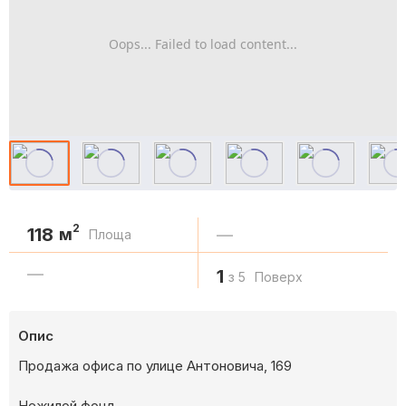
Oops... Failed to load content...
2
118
м
—
Площа
—
1
з 5
Поверх
Опис
Продажа офиса по улице Антоновича, 169
Нежилой фонд.