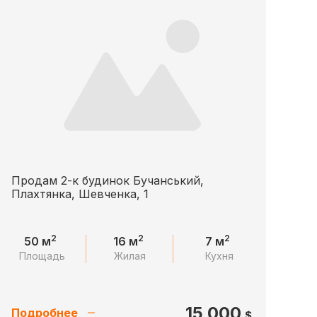
Продам 2-к будинок Бучанський,
Плахтянка, Шевченка, 1
2
2
2
50 м
16 м
7 м
Площадь
Жилая
Кухня
15 000
Подробнее
$