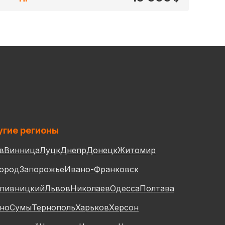
гие регионы
в
Винница
Луцк
Днепр
Донецк
Житомир
ород
Запорожье
Ивано-Франковск
пивницкий
Львов
Николаев
Одесса
Полтава
но
Сумы
Тернополь
Харьков
Херсон