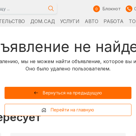
Блокнот
0
ТЕЛЬСТВО
ДОМ. САД
УСЛУГИ
АВТО
РАБОТА
ТО
ъявление не найд
алению, мы не можем найти объявление, которое вы и
Оно было удалено пользователем.
Вернуться на предыдущую
Перейти на главную
ересует