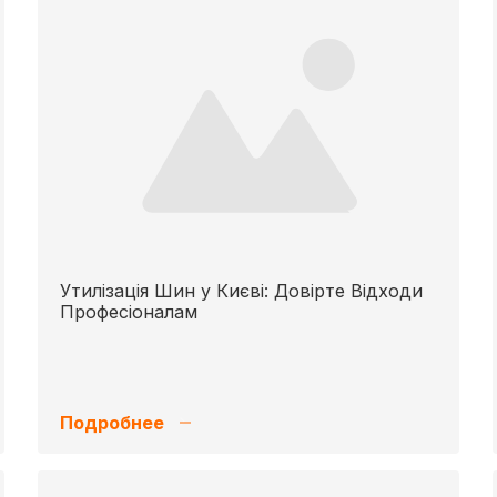
Утилізація Шин у Києві: Довірте Відходи
Професіоналам
Подробнее