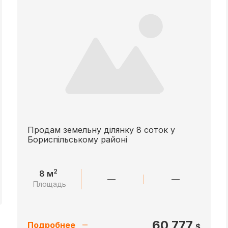
Продам земельну ділянку 8 соток у
Бориспільському районі
2
8 м
—
—
Площадь
60 777
Подробнее
$