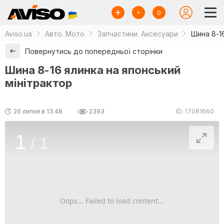
0
Aviso.ua
Авто. Мото
Запчастини. Аксесуари
Шина 8-1
Повернутись до попередньої сторінки
Шина 8-16 ялинка на японський
мінітрактор
26 липня в 13:48
2393
ID: 17081660
1
/
1
Oops... Failed to load content...