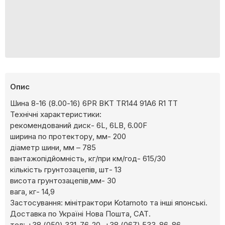
Опис
Шина 8-16 (8.00-16) 6PR BKT TR144 91A6 R1 TT
Технічні характеристики:
рекомендований диск- 6L, 6LB, 6.00F
ширина по протектору, мм- 200
діаметр шини, мм – 785
вантажопідйомність, кг/при км/год- 615/30
кількість грунтозацепів, шт- 13
висота грунтозацепів,мм- 30
вага, кг- 14,9
Застосування: мінітрактори Kotamoto та інші японські.
Доставка по Україні Нова Пошта, САТ.
тел: +38 (050) 331-76-20, +38 (067) 533-86-86,