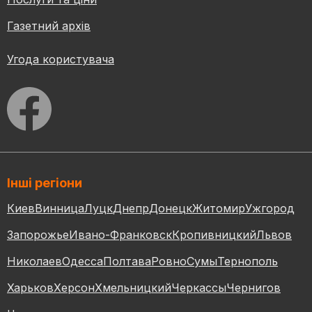
Газетний архів
Угода користувача
Інші регіони
Киев
Винница
Луцк
Днепр
Донецк
Житомир
Ужгород
Запорожье
Ивано-Франковск
Кропивницкий
Львов
Николаев
Одесса
Полтава
Ровно
Сумы
Тернополь
Харьков
Херсон
Хмельницкий
Черкассы
Чернигов