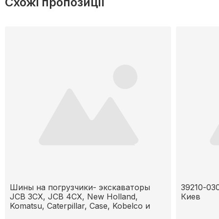
Схожі пропозиції
Шины на погрузчики- экскаваторы
39210-030
JCB 3CX, JCB 4CX, New Holland,
Киев
Komatsu, Caterpillar, Сase, Kobelco и