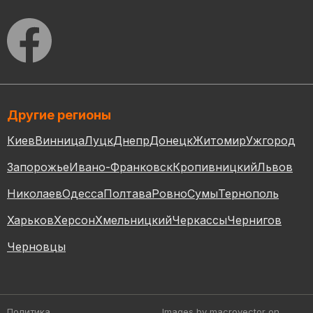
Другие регионы
Киев
Винница
Луцк
Днепр
Донецк
Житомир
Ужгород
Запорожье
Ивано-Франковск
Кропивницкий
Львов
Николаев
Одесса
Полтава
Ровно
Сумы
Тернополь
Харьков
Херсон
Хмельницкий
Черкассы
Чернигов
Черновцы
Политика
Images by macrovector
on