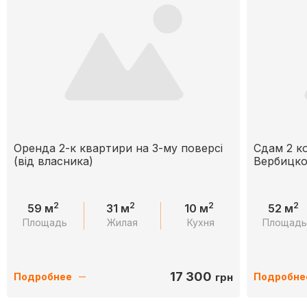
Оренда 2-к квартири на 3-му поверсі
Сдам 2 ко
(від власника)
Вербицко
2
2
2
2
59 м
31 м
10 м
52 м
Площадь
Жилая
Кухня
Площад
17 300
грн
Подробнее
Подробне