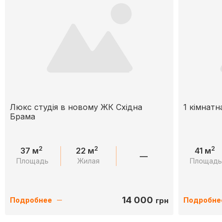
Люкс студія в новому ЖК Східна
1 кімнат
Брама
2
2
2
37 м
22 м
41 м
—
Площадь
Жилая
Площад
14 000
грн
Подробнее
Подробне