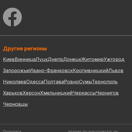
Другие регионы
Киев
Винница
Луцк
Днепр
Донецк
Житомир
Ужгород
Запорожье
Ивано-Франковск
Кропивницкий
Львов
Николаев
Одесса
Полтава
Ровно
Сумы
Тернополь
Харьков
Херсон
Хмельницкий
Черкассы
Чернигов
Черновцы
Политика
Images by macrovector
on