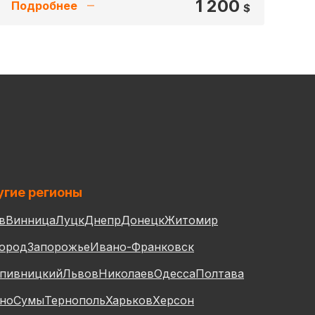
1 200
Подробнее
$
гие регионы
в
Винница
Луцк
Днепр
Донецк
Житомир
ород
Запорожье
Ивано-Франковск
пивницкий
Львов
Николаев
Одесса
Полтава
но
Сумы
Тернополь
Харьков
Херсон