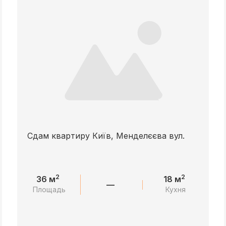
Сдам квартиру Київ, Менделєєва вул.
2
2
36 м
18 м
—
Площадь
Кухня