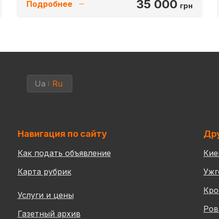
35 000
Подробнее
грн
Ua
Ru
Навигация по сайту
Дру
Как подать объявление
Кие
Карта рубрик
Ужг
Кро
Услуги и цены
Ров
Газетный архив