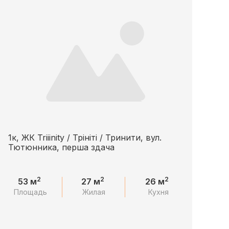
1к, ЖК Triiinity / Трініті / Тринити, вул.
Тютюнника, перша здача
2
2
2
53 м
27 м
26 м
Площадь
Жилая
Кухня