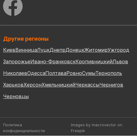
Другие регионы
Киев
Винница
Луцк
Днепр
Донецк
Житомир
Ужгород
Запорожье
Ивано-Франковск
Кропивницкий
Львов
Николаев
Одесса
Полтава
Ровно
Сумы
Тернополь
Харьков
Херсон
Хмельницкий
Черкассы
Чернигов
Черновцы
Политика
Images by macrovector
on
конфиденциальности
Freepik