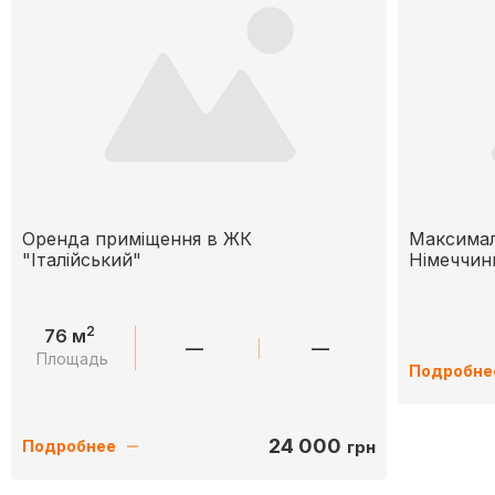
Оренда приміщення в ЖК
Максимал
"Італійський"
Німеччин
2
76 м
—
—
Площадь
Подробне
24 000
грн
Подробнее