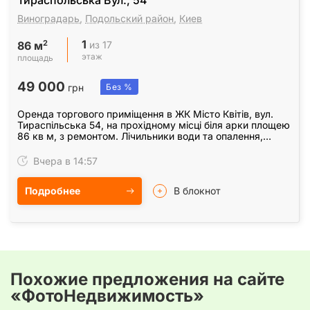
Тираспольська Вул., 54
Виноградарь
,
Подольский район
,
Киев
1
2
из 17
86 м
этаж
площадь
49 000
грн
Без %
Оренда торгового приміщення в ЖК Місто Квітів, вул.
Тираспільська 54, на прохідному місці біля арки площею
86 кв м, з ремонтом. Лічильники води та опалення,
інтернет, санвузол, панорамні вікна та…
Вчера в 14:57
Подробнее
В блокнот
Похожие предложения на сайте
«ФотоНедвижимость»