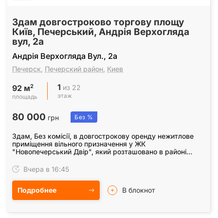
Здам довгостроково торгову площу
Київ, Печерський, Андрія Верхогляда
вул, 2а
Андрія Верхогляда Вул., 2а
Печерск
,
Печерский район
,
Киев
1
2
из 22
92 м
этаж
площадь
80 000
грн
Без %
Здам, Без комісії, в довгострокову оренду нежитлове
приміщення вільного призначення у ЖК
"Новопечерський Двір", який розташовано в районі
Новопечерських липок Печерський р-н вул. А.
Верхогляда 2а,…
Вчера в 16:45
Подробнее
В блокнот