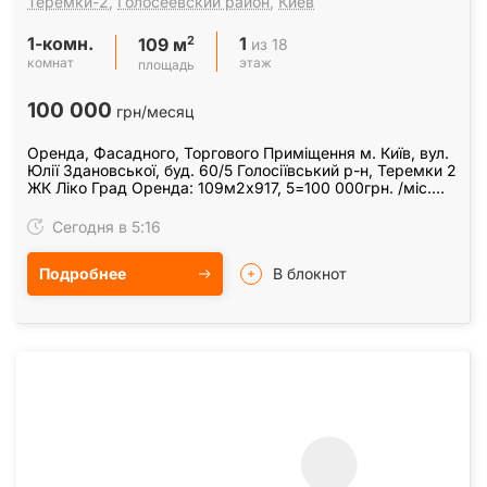
Теремки-2
,
Голосеевский район
,
Киев
1-комн.
1
2
из 18
109 м
комнат
этаж
площадь
100 000
грн/месяц
Оренда, Фасадного, Торгового Приміщення м. Київ, вул.
Юлії Здановської, буд. 60/5 Голосіївський р-н, Теремки 2
ЖК Ліко Град Оренда: 109м2х917, 5=100 000грн. /міс.
Характеристики: 1-й поверх, з…
Сегодня в 5:16
Подробнее
В блокнот