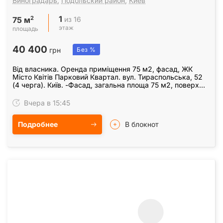
Виноградарь
,
Подольский район
,
Киев
1
2
из 16
75 м
этаж
площадь
40 400
грн
Без %
Від власника. Оренда приміщення 75 м2, фасад, ЖК
Місто Квітів Парковий Квартал. вул. Тираспольська, 52
(4 черга). Київ. -Фасад, загальна площа 75 м2, поверх
1/16; -електрика 15 кВт; висота стелі 3 м;…
Вчера в 15:45
Подробнее
В блокнот