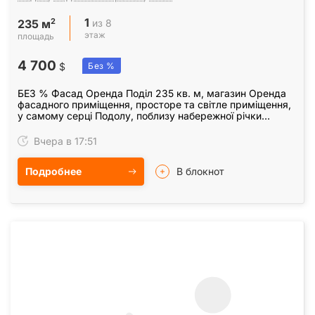
1
2
из 8
235 м
этаж
площадь
4 700
$
Без %
БЕЗ % Фасад Оренда Поділ 235 кв. м, магазин Оренда
фасадного приміщення, просторе та світле приміщення,
у самому серці Подолу, поблизу набережної річки
Дніпро, Почтової та Контрактової Площі, - на…
Вчера в 17:51
Подробнее
В блокнот