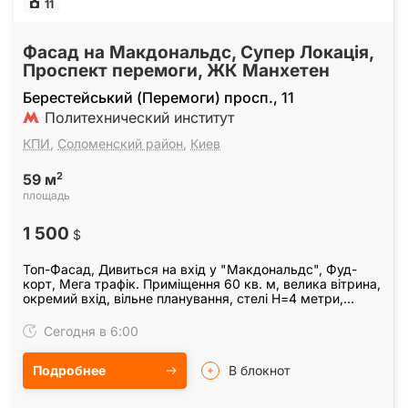
11
Фасад на Макдональдс, Супер Локація,
Проспект перемоги, ЖК Манхетен
Берестейський (Перемоги) просп., 11
Политехнический институт
КПИ
,
Соломенский район
,
Киев
2
59 м
площадь
1 500
$
Топ-Фасад, Дивиться на вхід у "Макдональдс", Фуд-
корт, Мега трафік. Приміщення 60 кв. м, велика вітрина,
окремий вхід, вільне планування, стелі Н=4 метри,
центральна каналізація, є можливисть…
Сегодня в 6:00
Подробнее
В блокнот