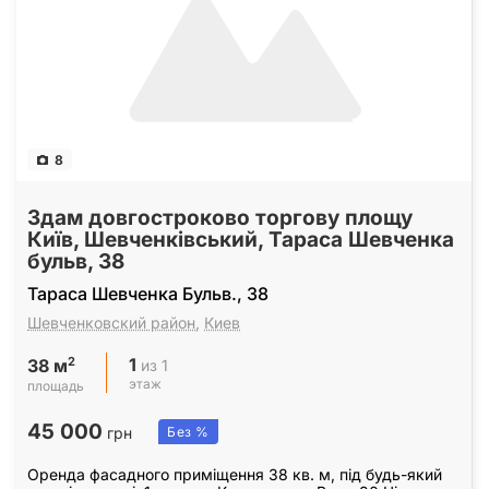
8
Здам довгостроково торгову площу
Київ, Шевченківський, Тараса Шевченка
бульв, 38
Тараса Шевченка Бульв., 38
Шевченковский район
,
Киев
1
2
из 1
38 м
этаж
площадь
45 000
грн
Без %
Оренда фасадного приміщення 38 кв. м, під будь-який