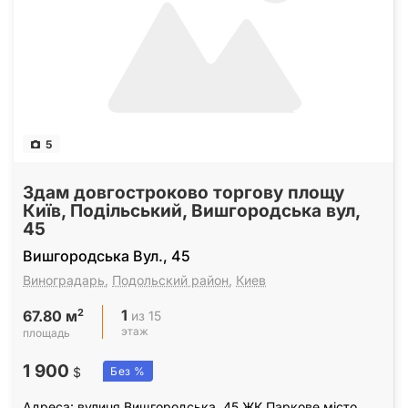
5
Здам довгостроково торгову площу
Київ, Подільський, Вишгородська вул,
45
Вишгородська Вул., 45
Виноградарь
,
Подольский район
,
Киев
1
2
из 15
67.80 м
этаж
площадь
1 900
$
Без %
Адреса: вулиця Вишгородська, 45 ЖК Паркове місто