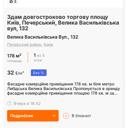
5
Здам довгостроково торгову площу
Київ, Печерський, Велика Васильківська
вул, 132
Велика Васильківська Вул., 132
Печерский район
,
Киев
1
2
из 5
178 м
этаж
площадь
32
$/м²
Без %
Фасадне комерційне приміщення 178 кв. м біля метро
Либідська Велика Васильківська Пропонується в оренду
фасадне комерційне приміщення площею 178 кв. м за
адресою: * 1-й поверх 70% + антресоль 30% *…
Вчера в 18:42
Подробнее
В блокнот