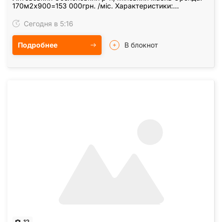
170м2х900=153 000грн. /міс. Характеристики:
приміщення з ремонтом: підлога плитка, стеля…
Сегодня в 5:16
Подробнее
В блокнот
12