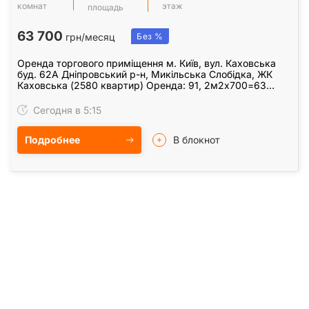
комнат
этаж
площадь
63 700
грн/месяц
Без %
Оренда торгового приміщення м. Київ, вул. Каховська
буд. 62А Дніпровський р-н, Микільська Слобідка, ЖК
Каховська (2580 квартир) Оренда: 91, 2м2х700=63
700грн. /міс. Характеристики: з ремонтом,…
Сегодня в 5:15
Подробнее
В блокнот