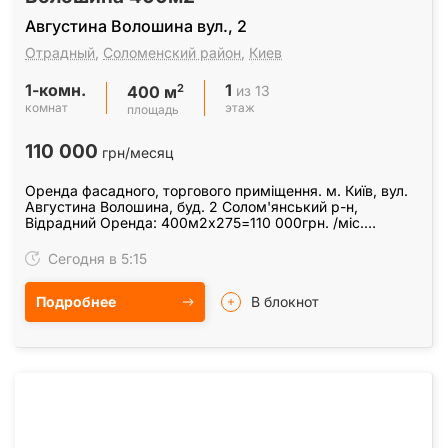
Августина Волошина вул., 2
Отрадный
,
Соломенский район
,
Киев
1-комн.
1
2
из 13
400 м
комнат
этаж
площадь
110 000
грн/месяц
Оренда фасадного, торгового приміщення. м. Київ, вул.
Августина Волошина, буд. 2 Солом'янський р-н,
Відрадний Оренда: 400м2х275=110 000грн. /міс.
Характеристики: потужність кВт 16( є можливість…
Сегодня в 5:15
Подробнее
В блокнот