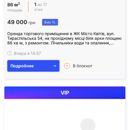
1
2
из 17
86 м
этаж
площадь
49 000
грн
Без %
Оренда торгового приміщення в ЖК Місто Квітів, вул.
Тираспільська 54, на прохідному місці біля арки площею
86 кв м, з ремонтом. Лічильники води та опалення,
інтернет, санвузол, панорамні вікна та…
Вчера в 14:57
Подробнее
В блокнот
VIP