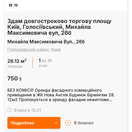
19
Здам довгостроково торгову площу
Київ, Голосіївський, Михайла
Максимовича вул, 26б
Михайла Максимовича Вул., 26б
Голосеевский район
,
Киев
1
2
из 16
28.12 м
этаж
площадь
750
$
БЕЗ КОМІСІЇ! Оренда фасадного комерційного
приміщення в ЖК Нова Англія Будинок Бірмінгем 28.
12м2 Пропонується в оренду фасадне нежитлове
приміщення площею 28, 12 м на першому поверсі
сучасного…
Вчера в 15:21
Подробнее
В блокнот