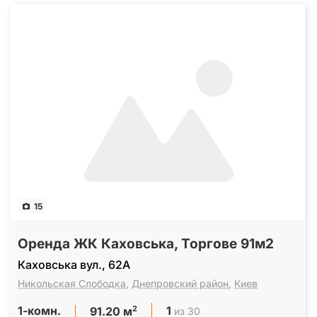
15
Оренда ЖК Каховська, Торгове 91м2
Каховська вул., 62А
Никольская Слободка
,
Днепровский район
,
Киев
1-комн.
1
2
из 30
91.20 м