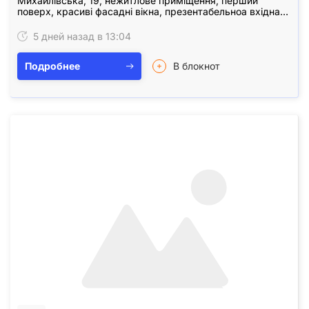
Михайлівська, 19, нежитлове приміщення, перший
поверх, красиві фасадні вікна, презентабельноа вхідна
група. Прохідне місце, підійде під магазин, студію,…
5 дней назад в 13:04
Подробнее
В блокнот