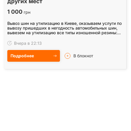
других мест
1 000
грн
Вывоз шин на утилизацию в Киеве, оказываем услуги по
вывозу пришедших в негодность автомобильных шин,
вывезем на утилизацию все типы изношенной резины:
легковые, грузовые шины, шины спец техники, а…
Вчера в 22:13
Подробнее
В блокнот