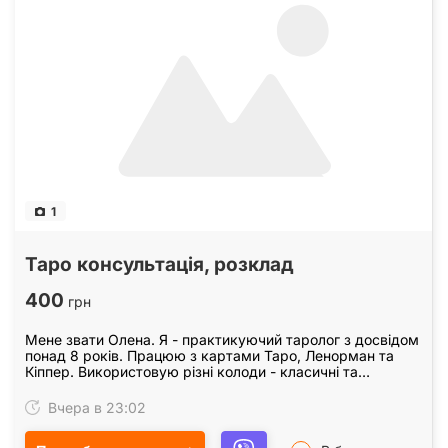
1
Таро консультація, розклад
400
грн
Мене звати Олена. Я - практикуючий таролог з досвідом
понад 8 років. Працюю з картами Таро, Ленорман та
Кіппер. Використовую різні колоди - класичні та
спеціалізовані, тому мої розклади точні навіть…
Вчера в 23:02