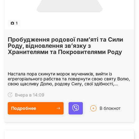
1
Пробудження родової пам’яті та Сили
Роду, відновлення зв’язку з
Хранителями та Покровителями Роду
Настала пора скинути морок мучеників, вийти із
егрегоріального рабства та повернути свою святу Волю,
свою щасливу Долю, родову Силу, свої здібності,
енергію і суть Творця, відновити зв’язки з нашими…
Вчера в 14:09
Подробнее
В блокнот