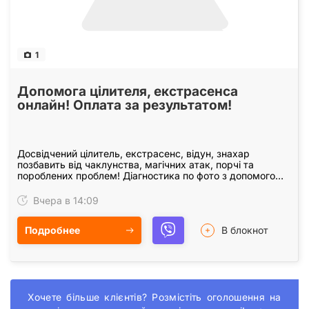
1
Допомога цілителя, екстрасенса
онлайн! Оплата за результатом!
Досвідчений цілитель, екстрасенс, відун, знахар
позбавить від чаклунства, магічних атак, порчі та
пороблених проблем! Діагностика по фото з допомогою
над здібностей, через Хранителів та Покровителів…
Вчера в 14:09
Подробнее
В блокнот
Хочете більше клієнтів? Розмістіть оголошення на