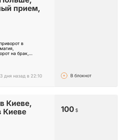
ный прием,
 приворот в
магия,
орот на брак,…
В блокнот
3 дня назад в 22:10
в Киеве,
100
в Киеве
$