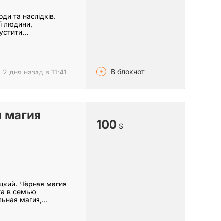
ди та наслідків.
ї людини,
пустити…
В блокнот
2 дня назад в 11:41
 магия
100
$
цкий. Чёрная магия
а в семью,
льная магия,…