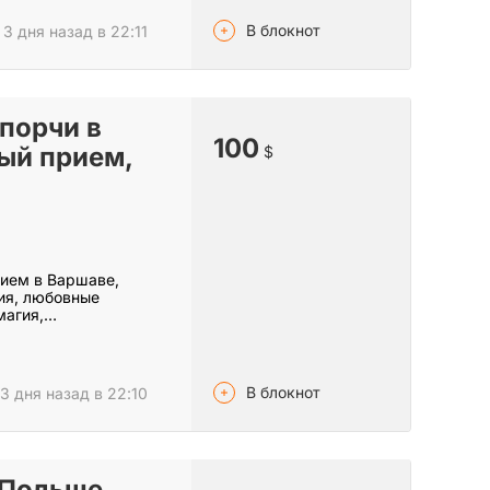
В блокнот
3 дня назад в 22:11
порчи в
100
ый прием,
$
рием в Варшаве,
ия, любовные
магия,…
В блокнот
3 дня назад в 22:10
 Польше,