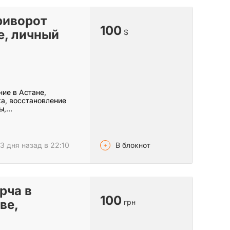
риворот
100
е, личный
$
ние в Астане,
ка, восстановление
ны,…
В блокнот
3 дня назад в 22:10
рча в
100
ве,
грн