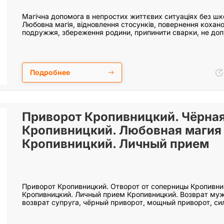
Магічна допомога в непростих життєвих ситуаціях без шко
Любовна магія, відновлення стосунків, повернення кохано
подружжя, збереження родини, припинити сварки, не до
Подробнее
Приворот Кропивницкий. Чёрная
Кропивницкий. Любовная магия
Кропивницкий. Личный прием
Приворот Кропивницкий. Отворот от соперницы Кропивни
Кропивницкий. Личный прием Кропивницкий. Возврат муж
возврат супруга, чёрный приворот, мощный приворот, си