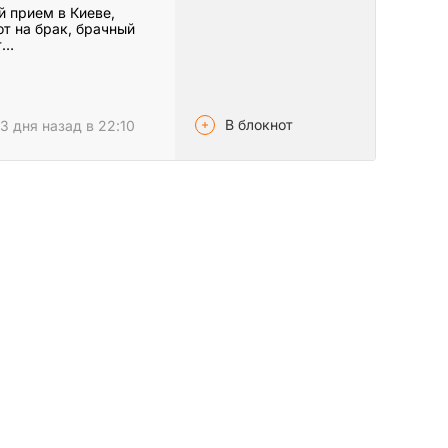
й прием в Киеве,
от на брак, брачный
т…
В блокнот
3 дня назад в 22:10