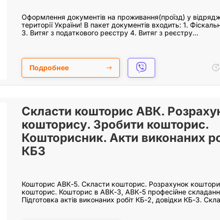
Оформлення документів на проживання(проїзд) у відрядже
території України! В пакет документів входить: 1. Фіскаль
3. Витяг з податкового реєстру 4. Витяг з реєстру…
Подробнее
Скласти кошторис АВК. Розраху
кошторису. Зробити кошторис.
Кошторисник. Акти виконаних ро
КБ3
Кошторис АВК-5. Скласти кошторис. Розрахунок коштори
кошторис. Кошторис в АВК-3, АВК-5 професійне складання
Підготовка актів виконаних робіт КБ-2, довідки КБ-3. Ск