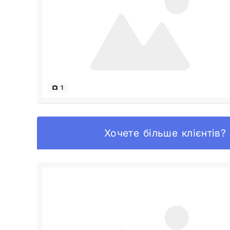
1
Хочете більше клієнтів?