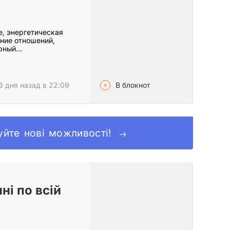
е, энергетическая
ение отношений,
ёрный…
В блокнот
3 дня назад в 22:09
муйте нові можливості!
ні по всій