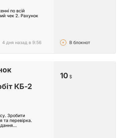
нні по всій
ний чек 2. Рахунок
В блокнот
4 дня назад в 9:56
нок
10
$
біт КБ-2
су. Зробити
 та перевірка.
ладання…